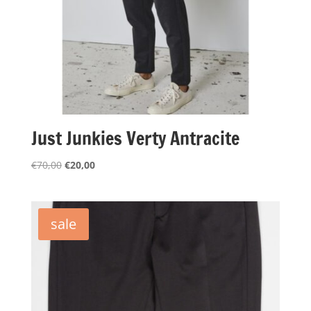
Just Junkies Verty Antracite
Oorspronkelijke
Huidige
€
70,00
€
20,00
prijs
prijs
was:
is:
€70,00.
€20,00.
sale