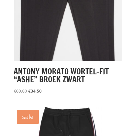
ANTONY MORATO WORTEL-FIT
“ASHE” BROEK ZWART
Oorspronkelijke
Huidige
€
69,00
€
34,50
prijs
prijs
was:
is:
€69,00.
€34,50.
sale