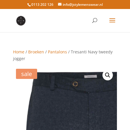
0113 202 126
info@jstylemenswear.nl
Home
/
Broeken
/
Pantalons
/ Tresanti Navy tweedy
jogger
sale