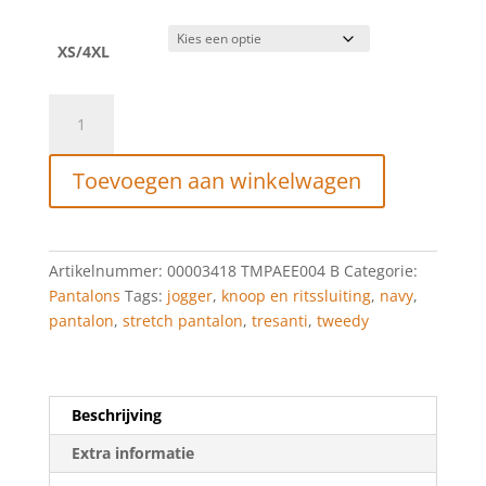
€99,95.
€20,00.
XS/4XL
Tresanti
Navy
tweedy
Toevoegen aan winkelwagen
jogger
aantal
Artikelnummer:
00003418 TMPAEE004 B
Categorie:
Pantalons
Tags:
jogger
,
knoop en ritssluiting
,
navy
,
pantalon
,
stretch pantalon
,
tresanti
,
tweedy
Beschrijving
Extra informatie