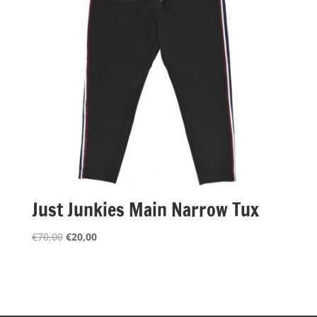
Just Junkies Main Narrow Tux
Oorspronkelijke
Huidige
€
70,00
€
20,00
prijs
prijs
was:
is:
€70,00.
€20,00.