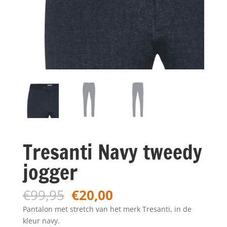
Tresanti Navy tweedy
jogger
Oorspronkelijke
Huidige
€
99,95
€
20,00
prijs
prijs
Pantalon met stretch van het merk Tresanti, in de
was:
is:
kleur navy.