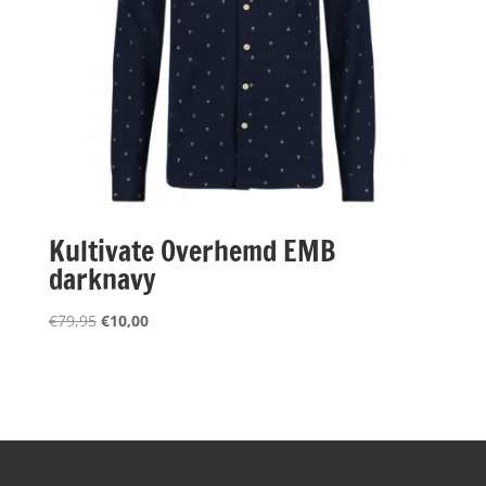
Kultivate Overhemd EMB
darknavy
Oorspronkelijke
Huidige
€
79,95
€
10,00
prijs
prijs
was:
is:
€79,95.
€10,00.