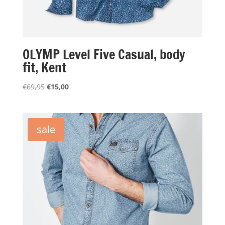
OLYMP Level Five Casual, body
fit, Kent
Oorspronkelijke
Huidige
€
69,95
€
15,00
prijs
prijs
was:
is:
€69,95.
€15,00.
sale