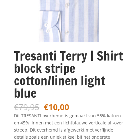
Tresanti Terry | Shirt
block stripe
cotton/linen light
blue
Oorspronkelijke
Huidige
€
79,95
€
10,00
prijs
prijs
Dit TRESANTI overhemd is gemaakt van 55% katoen
was:
is:
en 45% linnen met een lichtblauwe verticale all-over
€79,95.
€10,00.
streep. Dit overhemd is afgewerkt met verfijnde
details zoals een uniek stiksel bij het onderste