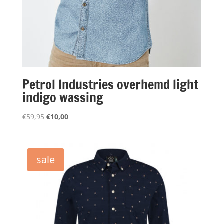
Petrol Industries overhemd light
indigo wassing
Oorspronkelijke
Huidige
€
59,95
€
10,00
prijs
prijs
was:
is:
€59,95.
€10,00.
sale