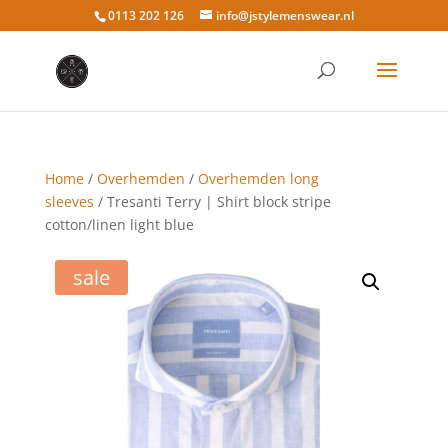
0113 202 126
info@jstylemenswear.nl
Home
/
Overhemden
/
Overhemden long
sleeves
/ Tresanti Terry | Shirt block stripe
cotton/linen light blue
sale