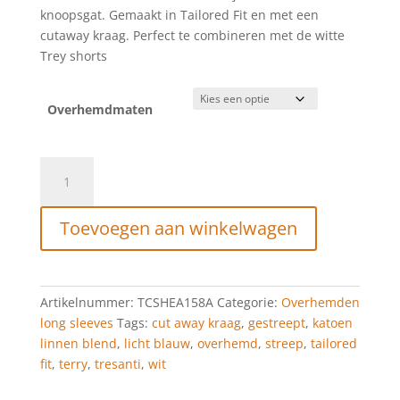
knoopsgat. Gemaakt in Tailored Fit en met een
cutaway kraag. Perfect te combineren met de witte
Trey shorts
Overhemdmaten
Tresanti
Terry
|
Toevoegen aan winkelwagen
Shirt
block
stripe
cotton/linen
Artikelnummer:
TCSHEA158A
Categorie:
Overhemden
light
long sleeves
Tags:
cut away kraag
,
gestreept
,
katoen
blue
linnen blend
,
licht blauw
,
overhemd
,
streep
,
tailored
aantal
fit
,
terry
,
tresanti
,
wit