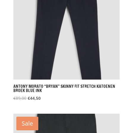
ANTONY MORATO “BRYAN” SKINNY FIT STRETCH KATOENEN
BROEK BLUE INK
Oorspronkelijke
Huidige
€
89,00
€
44,50
prijs
prijs
was:
is:
€89,00.
€44,50.
Sale