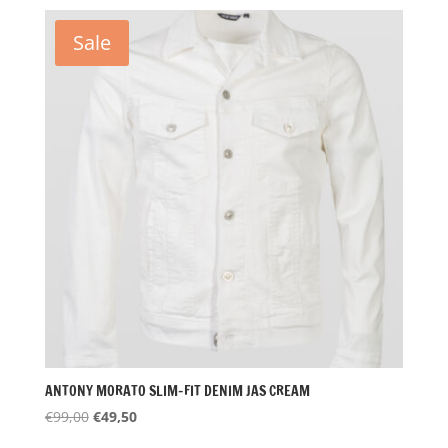
was:
is:
€69,00.
€34,50.
Sale
ANTONY MORATO SLIM-FIT DENIM JAS CREAM
Oorspronkelijke
Huidige
€
99,00
€
49,50
prijs
prijs