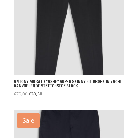
ANTONY MORATO “ASHE” SUPER SKINNY FIT BROEK IN ZACHT
AANVOELENDE STRETCHSTOF BLACK
Oorspronkelijke
Huidige
€
79,00
€
39,50
prijs
prijs
was:
is:
€79,00.
€39,50.
Sale