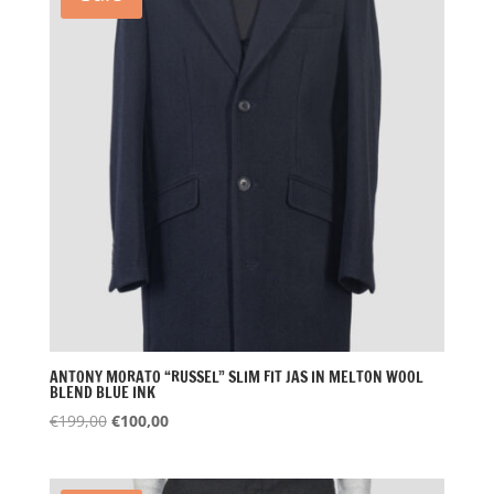
ANTONY MORATO “RUSSEL” SLIM FIT JAS IN MELTON WOOL
BLEND BLUE INK
Oorspronkelijke
Huidige
€
199,00
€
100,00
prijs
prijs
was:
is: