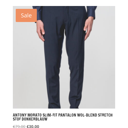
was:
is:
€99,00.
€49,50.
Sale
ANTONY MORATO SLIM-FIT PANTALON WOL-BLEND STRETCH
STOF DONKERBLAUW
Oorspronkelijke
Huidige
€
79,00
€
30,00