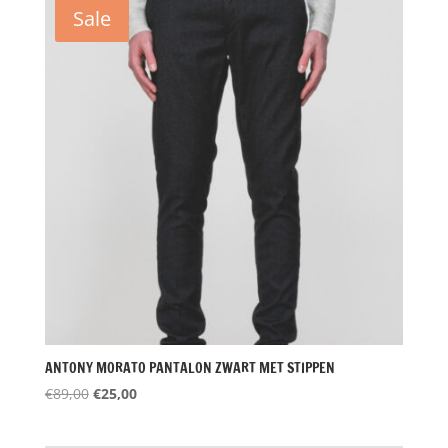
€199,00.
€100,00.
Sale
ANTONY MORATO PANTALON ZWART MET STIPPEN
Oorspronkelijke
Huidige
€
89,00
€
25,00
prijs
prijs
was:
is: