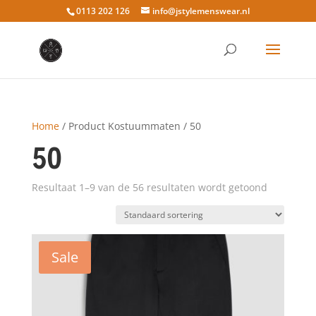
0113 202 126
info@jstylemenswear.nl
Home
/ Product Kostuummaten / 50
50
Resultaat 1–9 van de 56 resultaten wordt getoond
Sale