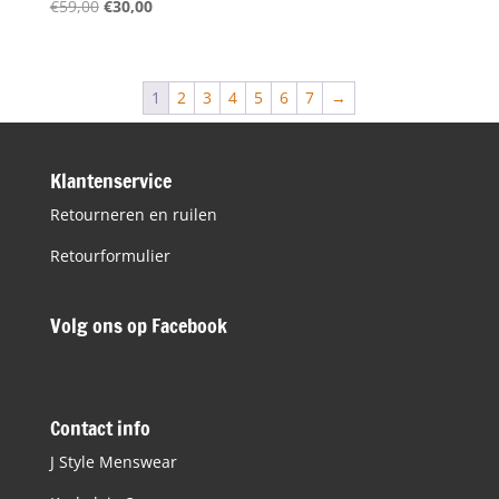
Oorspronkelijke
Huidige
€
59,00
€
30,00
prijs
prijs
was:
is:
€59,00.
€30,00.
1
2
3
4
5
6
7
→
Klantenservice
Retourneren en ruilen
Retourformulier
Volg ons op Facebook
Contact info
J Style Menswear