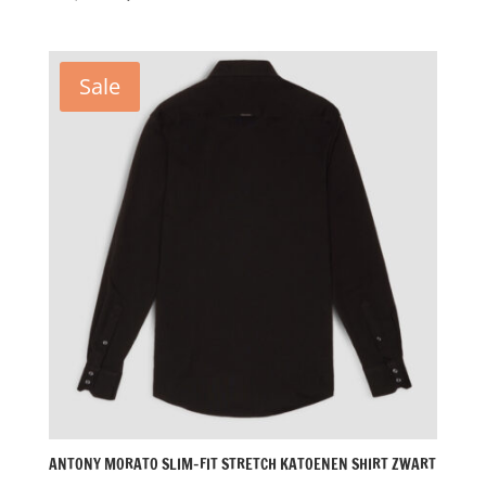
prijs
prijs
was:
is:
€79,00.
€30,00.
Sale
ANTONY MORATO SLIM-FIT STRETCH KATOENEN SHIRT ZWART