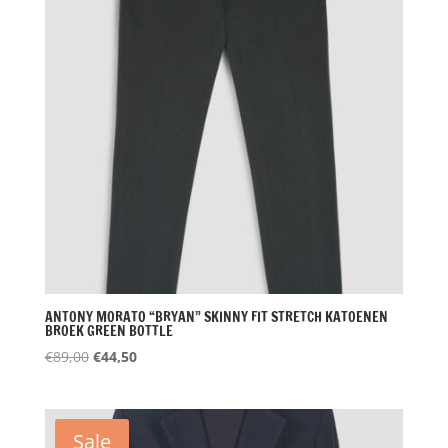
ANTONY MORATO “BRYAN” SKINNY FIT STRETCH KATOENEN
BROEK GREEN BOTTLE
Oorspronkelijke
Huidige
€
89,00
€
44,50
prijs
prijs
was:
is:
€89,00.
€44,50.
Sale