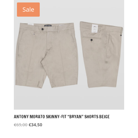
€89,00.
€25,00.
Sale
ANTONY MORATO SKINNY-FIT “BRYAN” SHORTS BEIGE
Oorspronkelijke
Huidige
€
69,00
€
34,50
prijs
prijs