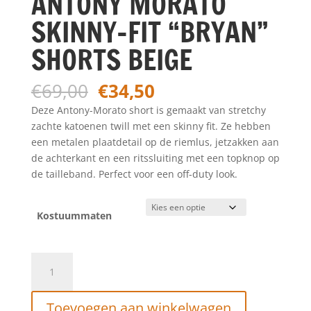
ANTONY MORATO
SKINNY-FIT “BRYAN”
SHORTS BEIGE
Oorspronkelijke
Huidige
€
69,00
€
34,50
prijs
prijs
Deze Antony-Morato short is gemaakt van stretchy
was:
is:
zachte katoenen twill met een skinny fit. Ze hebben
€69,00.
€34,50.
een metalen plaatdetail op de riemlus, jetzakken aan
de achterkant en een ritssluiting met een topknop op
de tailleband. Perfect voor een off-duty look.
Kostuummaten
ANTONY
MORATO
SKINNY-
Toevoegen aan winkelwagen
FIT