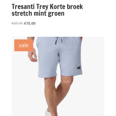
Tresanti Trey Korte broek
stretch mint groen
Oorspronkelijke
Huidige
€
59,95
€
15,00
prijs
prijs
was:
is:
€59,95.
€15,00.
sale