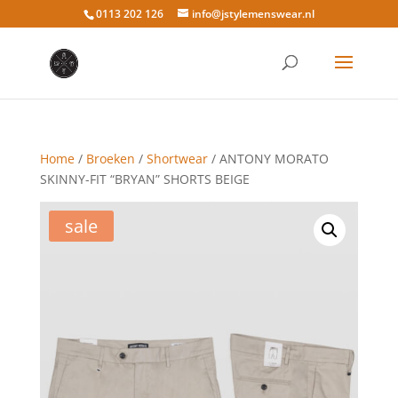
0113 202 126
info@jstylemenswear.nl
Home
/
Broeken
/
Shortwear
/ ANTONY MORATO
SKINNY-FIT “BRYAN” SHORTS BEIGE
sale