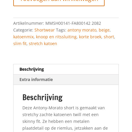
"BRYAN"
SHORTS
BEIGE
Artikelnummer:
MMSH00141-FA800142 2082
aantal
Categorie:
Shortwear
Tags:
antony morato
,
beige
,
katoenmix
,
knoop en ritssluiting
,
korte broek
,
short
,
slim fit
,
stretch katoen
Beschrijving
Extra informatie
Beschrijving
Deze Antony-Morato short is gemaakt van
stretchy zachte katoenen twill met een
skinny fit. Ze hebben een metalen
plaatdetail op de riemlus, jetzakken aan de