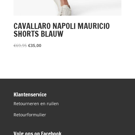
CAVALLARO NAPOLI MAURICIO
SHORTS BLAUW
Oorspronkelijke
Huidige
€
69,95
€
35,00
prijs
prijs
was:
is:
€69,95.
€35,00.
Klantenservice
Retourneren en ruilen
Retourformulier
Volg ons op Facebook