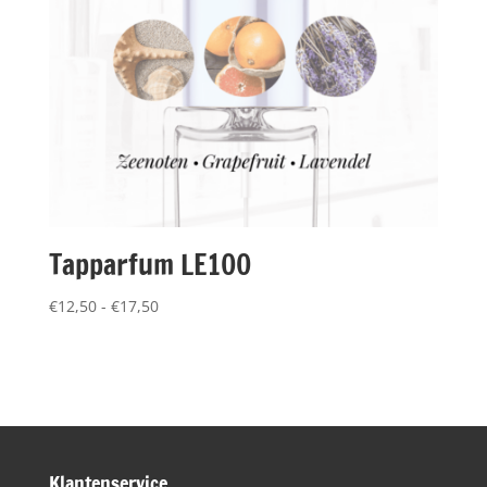
Tapparfum LE100
Prijsklasse:
€
12,50
-
€
17,50
€12,50
tot
€17,50
Klantenservice