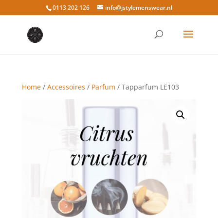
0113 202 126
info@jstylemenswear.nl
Home
/
Accessoires
/
Parfum
/ Tapparfum LE103