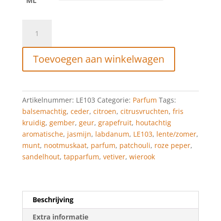
ML
Tapparfum
LE103
aantal
Toevoegen aan winkelwagen
Artikelnummer:
LE103
Categorie:
Parfum
Tags:
balsemachtig
,
ceder
,
citroen
,
citrusvruchten
,
fris
kruidig
,
gember
,
geur
,
grapefruit
,
houtachtig
aromatische
,
jasmijn
,
labdanum
,
LE103
,
lente/zomer
,
munt
,
nootmuskaat
,
parfum
,
patchouli
,
roze peper
,
sandelhout
,
tapparfum
,
vetiver
,
wierook
Beschrijving
Extra informatie