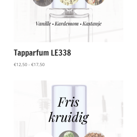
Tapparfum LE338
Prijsklasse:
€
12,50
-
€
17,50
€12,50
tot
€17,50