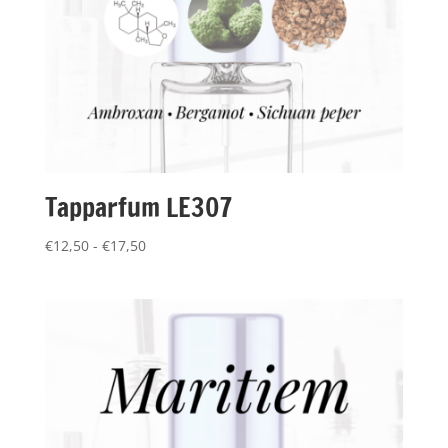
Tapparfum LE307
Prijsklasse:
€
12,50
-
€
17,50
€12,50
tot
€17,50