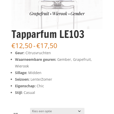
Tapparfum LE103
Prijsklasse:
€
12,50
-
€
17,50
€12,50
Geur:
Citrusvruchten
tot
Waarneembare geuren:
Gember, Grapefruit,
€17,50
Wierook
Sillage:
Midden
Seizoen:
Lente/Zomer
Eigenschap:
Chic
Stijl:
Casual