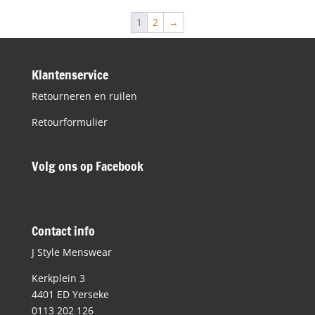
€149,95.
€74,98.
1
2
→
Klantenservice
Retourneren en ruilen
Retourformulier
Volg ons op Facebook
Contact info
J Style Menswear
Kerkplein 3
4401 ED Yerseke
0113 202 126