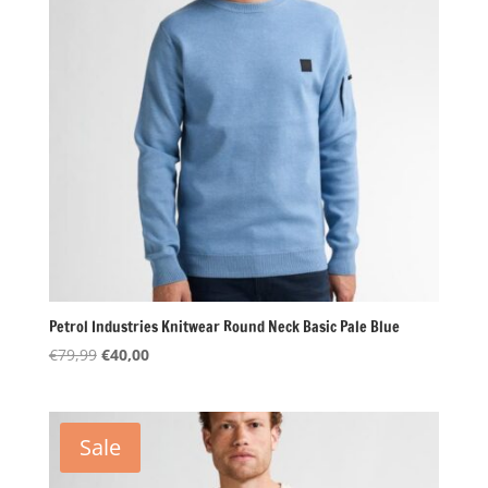
Petrol Industries Knitwear Round Neck Basic Pale Blue
Oorspronkelijke
Huidige
€
79,99
€
40,00
prijs
prijs
was:
is:
€79,99.
€40,00.
Sale