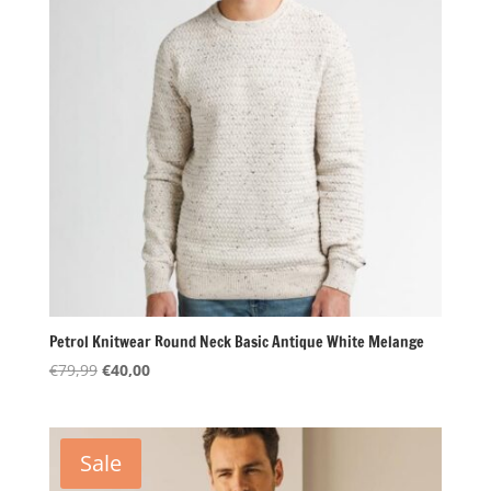
Petrol Knitwear Round Neck Basic Antique White Melange
Oorspronkelijke
Huidige
€
79,99
€
40,00
prijs
prijs
was:
is:
€79,99.
€40,00.
Sale