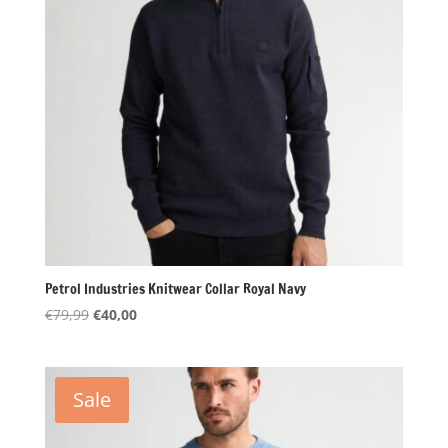
Petrol Industries Knitwear Collar Royal Navy
Oorspronkelijke
Huidige
€
79,99
€
40,00
prijs
prijs
was:
is:
€79,99.
€40,00.
Sale