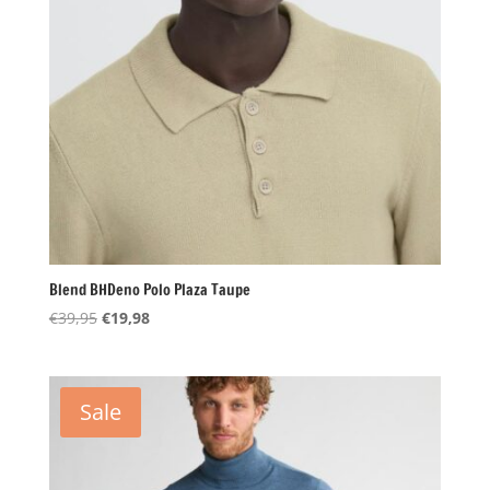
Blend BHDeno Polo Plaza Taupe
Oorspronkelijke
Huidige
€
39,95
€
19,98
prijs
prijs
was:
is:
€39,95.
€19,98.
Sale