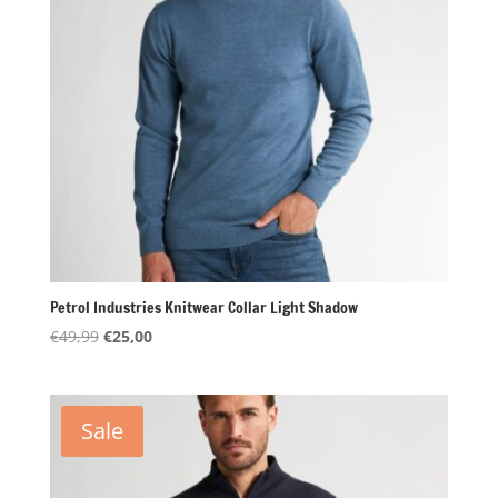
Petrol Industries Knitwear Collar Light Shadow
Oorspronkelijke
Huidige
€
49,99
€
25,00
prijs
prijs
was:
is:
€49,99.
€25,00.
Sale