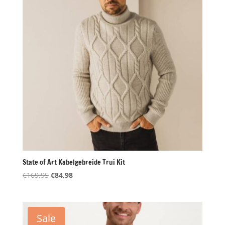
State of Art Kabelgebreide Trui Kit
Oorspronkelijke
Huidige
€
169,95
€
84,98
prijs
prijs
was:
is:
€169,95.
€84,98.
Sale