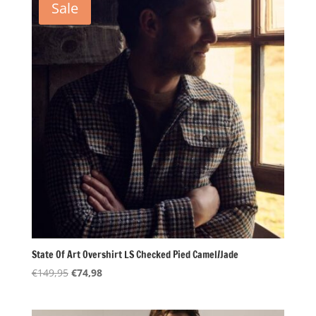
Sale
State Of Art Overshirt LS Checked Pied Camel/Jade
Oorspronkelijke
Huidige
€
149,95
€
74,98
prijs
prijs
was:
is: