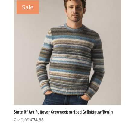
€149,95.
€74,98.
Sale
State Of Art Pullover Crewneck striped Grijsblauw/Bruin
Oorspronkelijke
Huidige
€
149,95
€
74,98
prijs
prijs
was:
is: