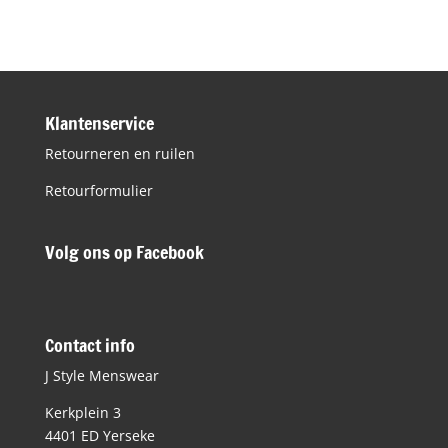
was:
is:
€89,95.
€45,00.
Klantenservice
Retourneren en ruilen
Retourformulier
Volg ons op Facebook
Contact info
J Style Menswear
Kerkplein 3
4401 ED Yerseke