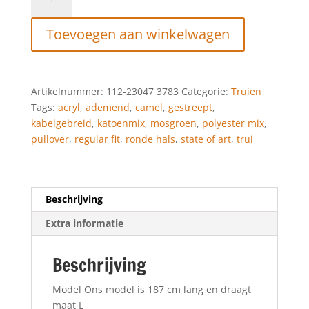
of
Art
Toevoegen aan winkelwagen
Kabelgebreide
trui
met
streepdessin
Artikelnummer:
112-23047 3783
Categorie:
Truien
mosgroen/camel
Tags:
acryl
,
ademend
,
camel
,
gestreept
,
aantal
kabelgebreid
,
katoenmix
,
mosgroen
,
polyester mix
,
pullover
,
regular fit
,
ronde hals
,
state of art
,
trui
Beschrijving
Extra informatie
Beschrijving
Model Ons model is 187 cm lang en draagt
maat L