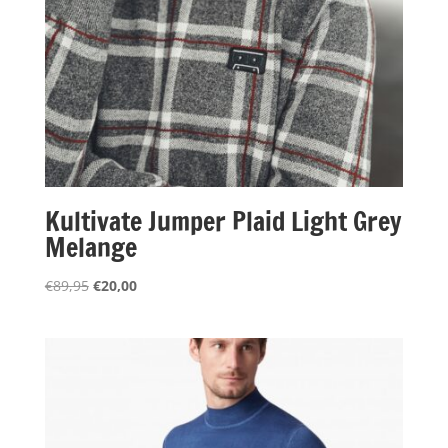
Kultivate Jumper Plaid Light Grey
Melange
Oorspronkelijke
Huidige
€
89,95
€
20,00
prijs
prijs
was:
is:
€89,95.
€20,00.