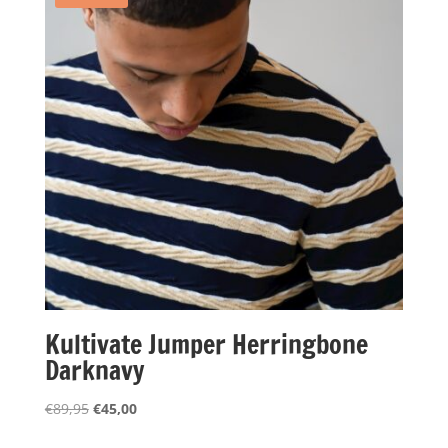
Kultivate Jumper Herringbone
Darknavy
Oorspronkelijke
Huidige
€
89,95
€
45,00
prijs
prijs