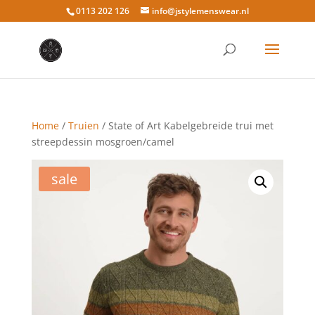
0113 202 126
info@jstylemenswear.nl
Home
/
Truien
/ State of Art Kabelgebreide trui met
streepdessin mosgroen/camel
sale