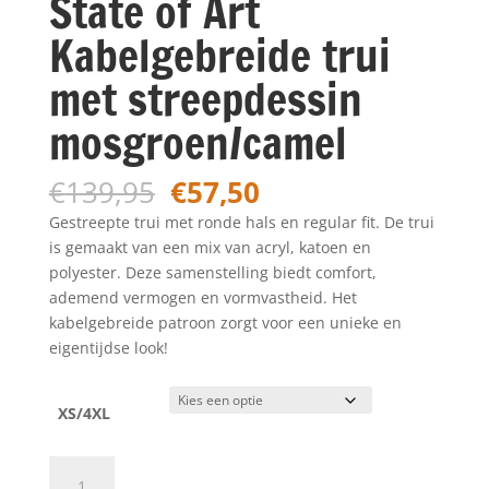
State of Art
Kabelgebreide trui
met streepdessin
mosgroen/camel
Oorspronkelijke
Huidige
€
139,95
€
57,50
prijs
prijs
Gestreepte trui met ronde hals en regular fit. De trui
was:
is:
is gemaakt van een mix van acryl, katoen en
€139,95.
€57,50.
polyester. Deze samenstelling biedt comfort,
ademend vermogen en vormvastheid. Het
kabelgebreide patroon zorgt voor een unieke en
eigentijdse look!
XS/4XL
State