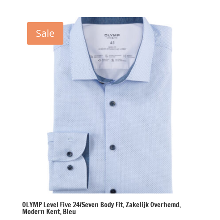
prijs
prijs
was:
is:
€79,95.
€39,98.
Sale
OLYMP Level Five 24/Seven Body Fit, Zakelijk Overhemd,
Modern Kent, Bleu