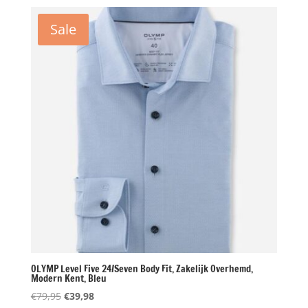
was:
is:
€79,95.
€39,98.
Sale
OLYMP Level Five 24/Seven Body Fit, Zakelijk Overhemd,
Modern Kent, Bleu
Oorspronkelijke
Huidige
€
79,95
€
39,98