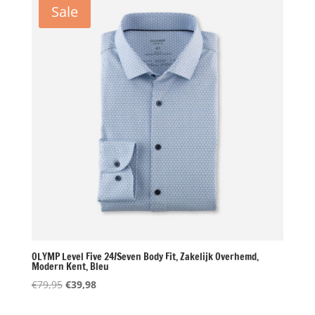
Sale
OLYMP Level Five 24/Seven Body Fit, Zakelijk Overhemd,
Modern Kent, Bleu
Oorspronkelijke
Huidige
€
79,95
€
39,98
prijs
prijs