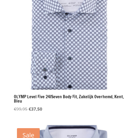
OLYMP Level Five 24/Seven Body Fit, Zakelijk Overhemd, Kent,
Bleu
Oorspronkelijke
Huidige
€
99,95
€
37,50
prijs
prijs
was:
is:
€99,95.
€37,50.
Sale