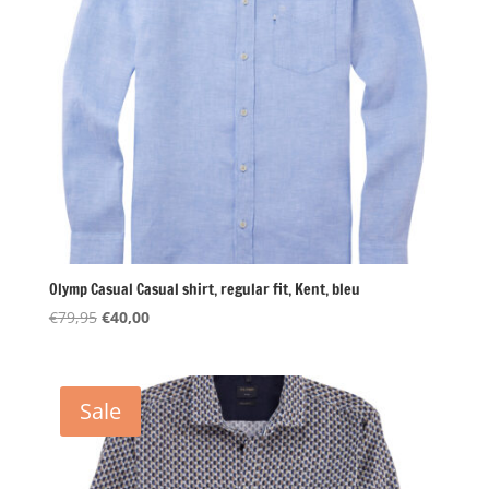
Olymp Casual Casual shirt, regular fit, Kent, bleu
Oorspronkelijke
Huidige
€
79,95
€
40,00
prijs
prijs
was:
is:
€79,95.
€40,00.
Sale