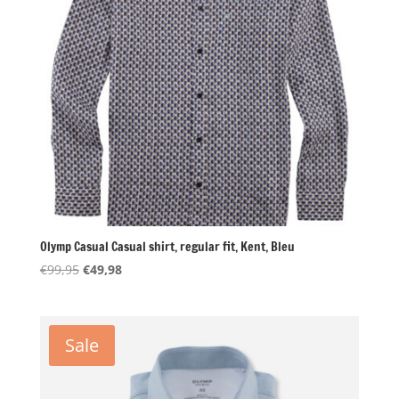
Olymp Casual Casual shirt, regular fit, Kent, Bleu
Oorspronkelijke
Huidige
€
99,95
€
49,98
prijs
prijs
was:
is:
€99,95.
€49,98.
Sale