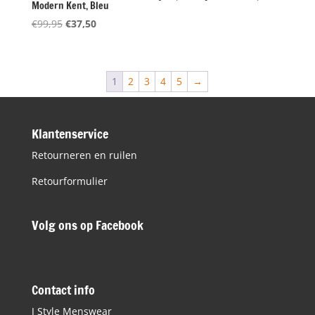
Modern Kent, Bleu
Oorspronkelijke
Huidige
€
99,95
€
37,50
prijs
prijs
was:
is:
€99,95.
€37,50.
1
2
3
4
5
→
Klantenservice
Retourneren en ruilen
Retourformulier
Volg ons op Facebook
Contact info
J Style Menswear