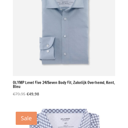
OLYMP Level Five 24/Seven Body Fit, Zakelijk Overhemd, Kent,
Bleu
Oorspronkelijke
Huidige
€
79,95
€
49,98
prijs
prijs
was:
is:
€79,95.
€49,98.
Sale