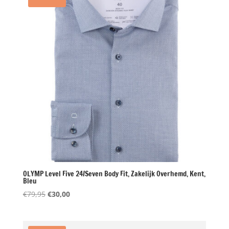
OLYMP Level Five 24/Seven Body Fit, Zakelijk Overhemd, Kent,
Bleu
Oorspronkelijke
Huidige
€
79,95
€
30,00
prijs
prijs
was:
is:
€79,95.
€30,00.