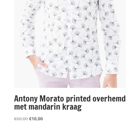
Antony Morato printed overhemd
met mandarin kraag
Oorspronkelijke
Huidige
€
60,00
€
10,00
prijs
prijs
was:
is:
€60,00.
€10,00.