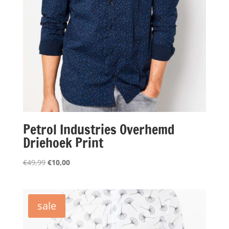
Petrol Industries Overhemd
Driehoek Print
Oorspronkelijke
Huidige
€
49,99
€
10,00
prijs
prijs
was:
is:
€49,99.
€10,00.
sale