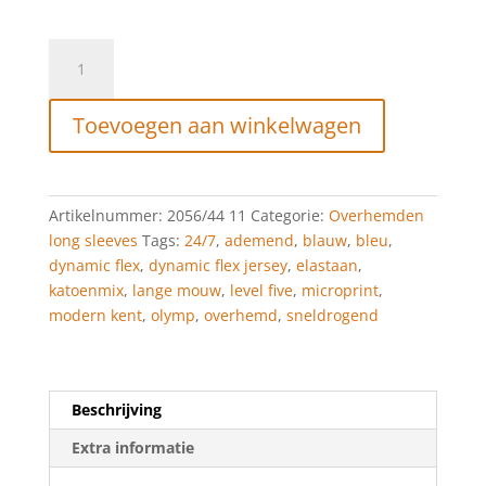
OLYMP
Level
Five
Toevoegen aan winkelwagen
24/Seven
Body
Fit,
Zakelijk
Artikelnummer:
2056/44 11
Categorie:
Overhemden
Overhemd,
long sleeves
Tags:
24/7
,
ademend
,
blauw
,
bleu
,
Modern
dynamic flex
,
dynamic flex jersey
,
elastaan
,
Kent,
katoenmix
,
lange mouw
,
level five
,
microprint
,
Bleu
modern kent
,
olymp
,
overhemd
,
sneldrogend
aantal
Beschrijving
Extra informatie