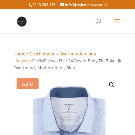
0113 202 126
info@jstylemenswear.nl
Home
/
Overhemden
/
Overhemden long
sleeves
/ OLYMP Level Five 24/Seven Body Fit, Zakelijk
Overhemd, Modern Kent, Bleu
sale