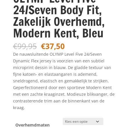
24/Seven Body Fit,
Zakelijk Overhemd,
Modern Kent, Bleu
Oorspronkelijke
Huidige
€
99,95
€
37,50
prijs
prijs
De nauwsluitende OLYMP Level Five 24/Seven
was:
is:
Dynamic Flex jersey is voorzien van een subtiel
€99,95.
€37,50.
microprint dessin in blauw. De gladde textuur van
fijne katoen- en elastaangaren is ademend,
sneldrogend, elastisch en gemakkelijk te strijken.
Geperfectioneerd door een sportieve Modern Kent
met een zachte kraaginzet. Modieuze blikvanger, de
contrasterende trim aan de binnenkant van de
kraag.
Overhemdmaten