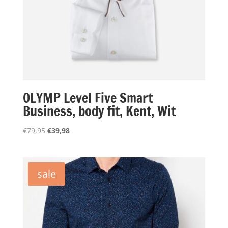
OLYMP Level Five Smart
Business, body fit, Kent, Wit
Oorspronkelijke
Huidige
€
79,95
€
39,98
prijs
prijs
was:
is:
€79,95.
€39,98.
sale