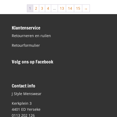
€59,90.
€30,00.
1
2
3
4
…
13
14
15
→
Klantenservice
Retourneren en ruilen
Retourformulier
Volg ons op Facebook
Contact info
J Style Menswear
Kerkplein 3
4401 ED Yerseke
0113 202 126