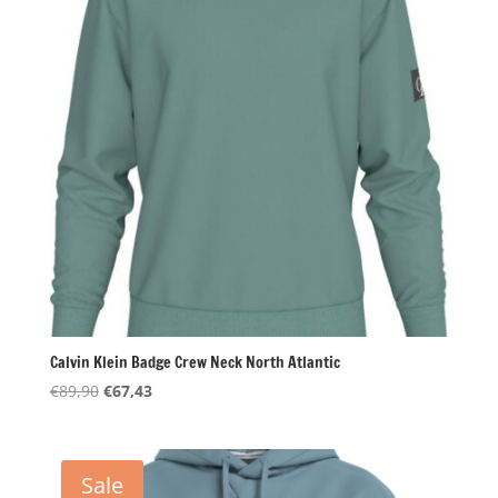
Calvin Klein Badge Crew Neck North Atlantic
Oorspronkelijke
Huidige
€
89,90
€
67,43
prijs
prijs
was:
is:
€89,90.
€67,43.
Sale