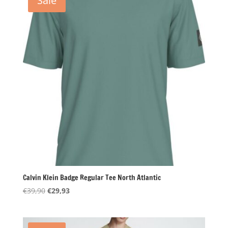
Sale
Calvin Klein Badge Regular Tee North Atlantic
Oorspronkelijke
Huidige
€
39,90
€
29,93
prijs
prijs
was:
is:
€39,90.
€29,93.