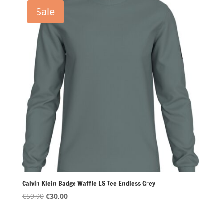
€59,90.
€29,95.
Sale
Calvin Klein Badge Waffle LS Tee Endless Grey
Oorspronkelijke
Huidige
€
59,90
€
30,00
prijs
prijs
was:
is: