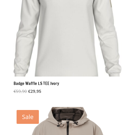
Badge Waffle LS TEE Ivory
Oorspronkelijke
Huidige
€
59,90
€
29,95
prijs
prijs
was:
is:
€59,90.
€29,95.
Sale