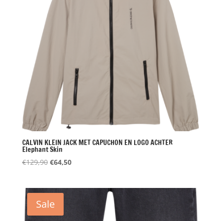
CALVIN KLEIN JACK MET CAPUCHON EN LOGO ACHTER
Elephant Skin
Oorspronkelijke
Huidige
€
129,90
€
64,50
prijs
prijs
was:
is:
€129,90.
€64,50.
Sale