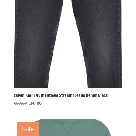
Calvin Klein Authentieke Straight Jeans Denim Black
Oorspronkelijke
Huidige
€
99,90
€
50,00
prijs
prijs
was:
is:
€99,90.
€50,00.
Sale