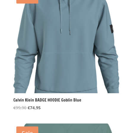
Calvin Klein BADGE HOODIE Goblin Blue
Oorspronkelijke
Huidige
€
99,90
€
74,95
prijs
prijs
was:
is:
€99,90.
€74,95.