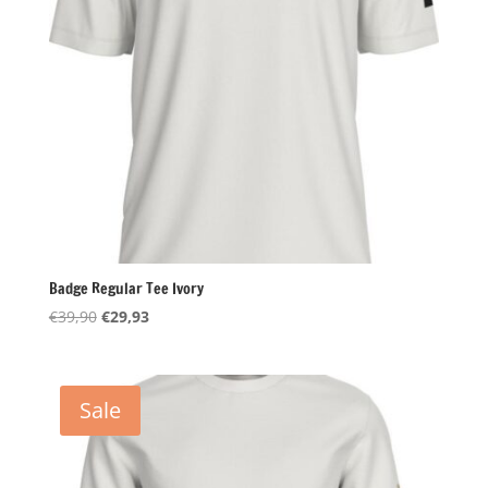
Badge Regular Tee Ivory
Oorspronkelijke
Huidige
€
39,90
€
29,93
prijs
prijs
was:
is:
€39,90.
€29,93.
Sale