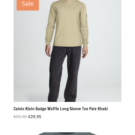
Sale
Calvin Klein Badge Waffle Long Sleeve Tee Pale Khaki
Oorspronkelijke
Huidige
€
59,90
€
29,95
prijs
prijs
was:
is: