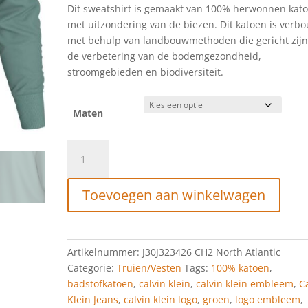
Dit sweatshirt is gemaakt van 100% herwonnen kato
met uitzondering van de biezen. Dit katoen is verb
met behulp van landbouwmethoden die gericht zijn
de verbetering van de bodemgezondheid,
stroomgebieden en biodiversiteit.
Maten
Calvin
Klein
Badge
Toevoegen aan winkelwagen
Crew
Neck
North
Atlantic
Artikelnummer:
J30J323426 CH2 North Atlantic
aantal
Categorie:
Truien/Vesten
Tags:
100% katoen
,
badstofkatoen
,
calvin klein
,
calvin klein embleem
,
C
Klein Jeans
,
calvin klein logo
,
groen
,
logo embleem
,