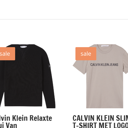
sale
sale
lvin Klein Relaxte
CALVIN KLEIN SLI
ui Van
T-SHIRT MET LOG