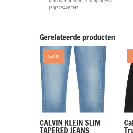
land van herkomst: Bangladesh
J30J323426CH2
Gerelateerde producten
sale
CALVIN KLEIN SLIM
Ca
TAPERED JEANS
Tr