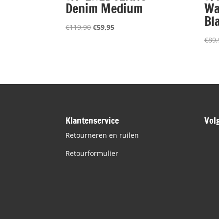
Denim Medium
Wa
Bl
Oorspronkelijke
Huidige
€
119,90
€
59,95
prijs
prijs
€
89,
was:
is:
€119,90.
€59,95.
Klantenservice
Vol
Retourneren en ruilen
Retourformulier