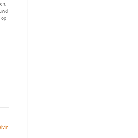
en,
ouwd
 op
alvin