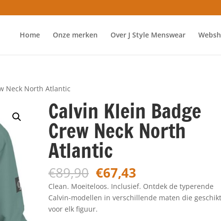
Home
Onze merken
Over J Style Menswear
Websh
w Neck North Atlantic
Calvin Klein Badge
Crew Neck North
Atlantic
Oorspronkelijke
Huidige
€
89,90
€
67,43
prijs
prijs
Clean. Moeiteloos. Inclusief. Ontdek de typerende
was:
is:
Calvin-modellen in verschillende maten die geschikt
€89,90.
€67,43.
voor elk figuur.