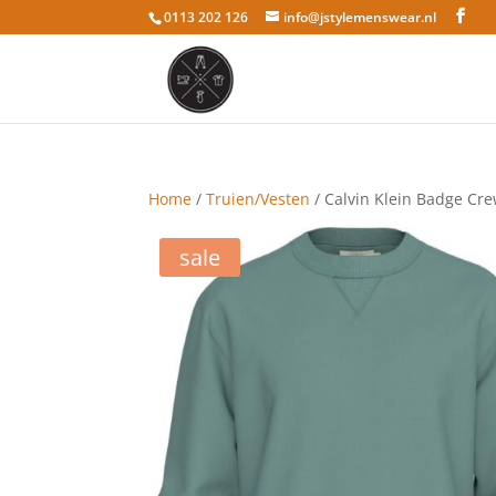
0113 202 126
info@jstylemenswear.nl
Home
/
Truien/Vesten
/ Calvin Klein Badge Cre
sale