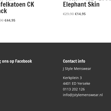
felkatoen CK
Elephant Skin
ack
Oorspronkelijke
Huidige
€
29,90
€
14,95
prijs
prijs
Oorspronkelijke
Huidige
90
€
44,95
was:
is:
prijs
prijs
€29,90.
€14,95.
was:
is:
€89,90.
€44,95.
g ons op Facebook
Contact info
J Style Menswear
Kerkplein 3
4401 ED Yerseke
0113 202 126
info@jstylemenswear.nl