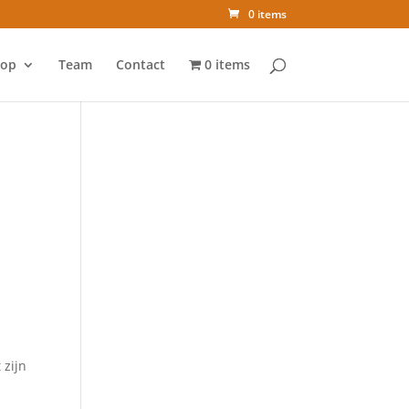
0 items
op
Team
Contact
0 items
 zijn