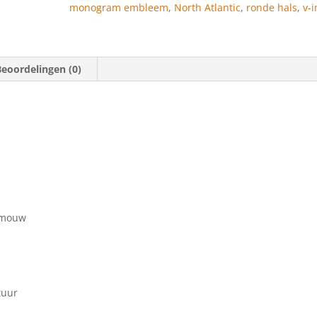
monogram embleem
,
North Atlantic
,
ronde hals
,
v-i
Beoordelingen (0)
 mouw
tuur