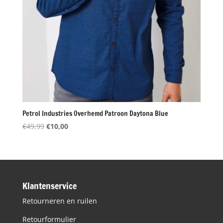
Petrol Industries Overhemd Patroon Daytona Blue
Oorspronkelijke
Huidige
€
49,99
€
10,00
prijs
prijs
was:
is:
€49,99.
€10,00.
Klantenservice
Retourneren en ruilen
Retourformulier