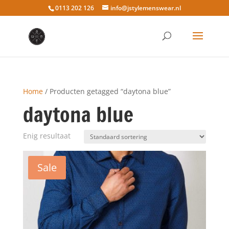
0113 202 126
info@jstylemenswear.nl
Home
/ Producten getagged “daytona blue”
daytona blue
Enig resultaat
Sale