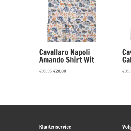
Cavallaro Napoli
Ca
Amando Shirt Wit
Ga
Oorspronkelijke
Huidige
€
99,95
€
20,00
€
99,
prijs
prijs
was:
is:
€99,95.
€20,00.
Klantenservice
Vol