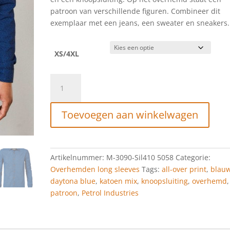
patroon van verschillende figuren. Combineer dit
exemplaar met een jeans, een sweater en sneakers.
XS/4XL
Petrol
Industries
Overhemd
Toevoegen aan winkelwagen
Patroon
Daytona
Blue
aantal
Artikelnummer:
M-3090-Sil410 5058
Categorie:
Overhemden long sleeves
Tags:
all-over print
,
blau
daytona blue
,
katoen mix
,
knoopsluiting
,
overhemd
,
patroon
,
Petrol Industries