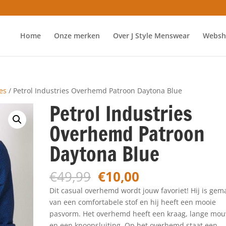
Home
Onze merken
Over J Style Menswear
Websh
es
/ Petrol Industries Overhemd Patroon Daytona Blue
Petrol Industries
Overhemd Patroon
Daytona Blue
Oorspronkelijke
Huidige
€
49,99
€
10,00
prijs
prijs
Dit casual overhemd wordt jouw favoriet! Hij is gem
was:
is:
van een comfortabele stof en hij heeft een mooie
€49,99.
€10,00.
pasvorm. Het overhemd heeft een kraag, lange mo
en een knoopsluiting. Op het overhemd staat een