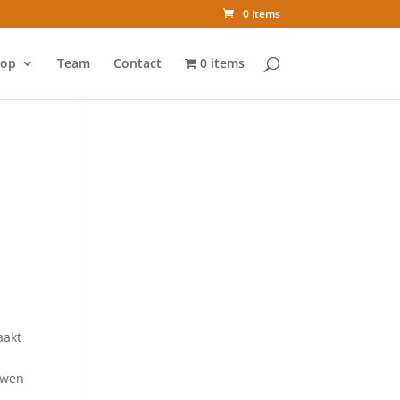
0 items
op
Team
Contact
0 items
aakt
uwen