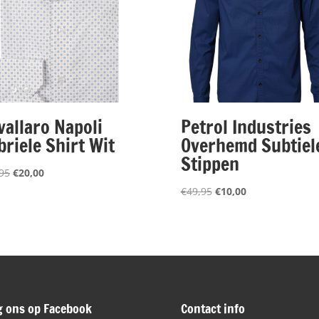
vallaro Napoli
Petrol Industries
briele Shirt Wit
Overhemd Subtiel
Stippen
Oorspronkelijke
Huidige
95
€
20,00
prijs
prijs
Oorspronkelijke
Huidige
€
49,95
€
10,00
was:
is:
prijs
prijs
€99,95.
€20,00.
was:
is:
€49,95.
€10,00.
g ons op Facebook
Contact info