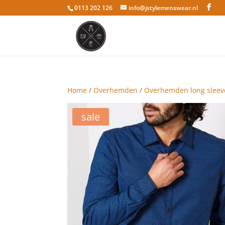
0113 202 126
info@jstylemenswear.nl
Home
/
Overhemden
/
Overhemden long sleev
sale