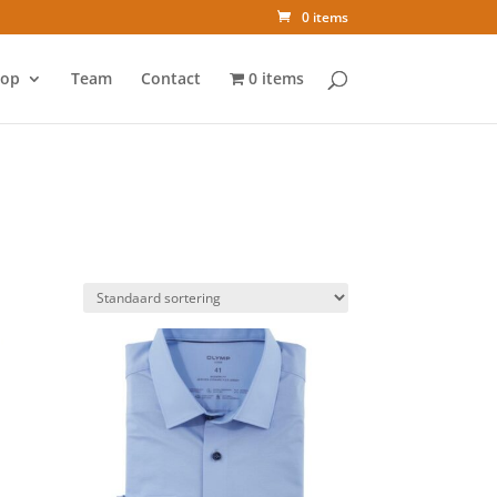
0 items
op
Team
Contact
0 items