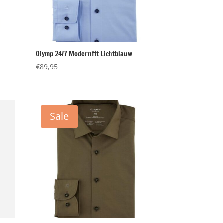
t
Olymp 24/7 Modernfit Lichtblauw
€
89,95
Sale