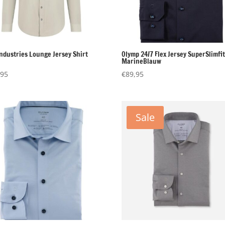
Industries Lounge Jersey Shirt
Olymp 24/7 Flex Jersey SuperSlimfi
MarineBlauw
,95
€
89,95
Sale