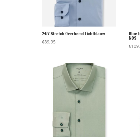
24/7 Stretch Overhemd Lichtblauw
Blue 
NOS
€
89,95
€
109