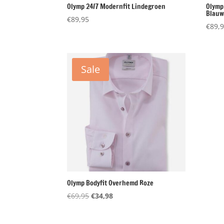
Olymp 24/7 Modernfit Lindegroen
Olymp
Blau
€
89,95
€
89,
Sale
Olymp Bodyfit Overhemd Roze
Oorspronkelijke
Huidige
€
69,95
€
34,98
prijs
prijs
was:
is: