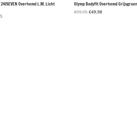
 24/SEVEN Overhemd L.M. Licht
Olymp Bodyfit Overhemd Grijsgroe
w
Oorspronkelijke
Huidige
€
99,95
€
49,98
95
prijs
prijs
was:
is:
€99,95.
€49,98.