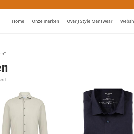
Home
Onze merken
Over J Style Menswear
Websh
en”
en
ond