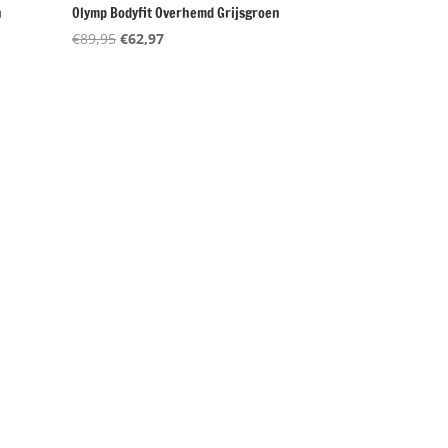
n
Olymp Bodyfit Overhemd Grijsgroen
Oorspronkelijke
Huidige
€
89,95
€
62,97
prijs
prijs
was:
is:
€89,95.
€62,97.