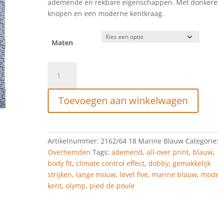
ademende en rekbare eigenschappen. Met donkere
knopen en een moderne kentkraag.
Maten
Olymp
Level
5
Toevoegen aan winkelwagen
Bodyfit
Marine
Blauw
aantal
Artikelnummer:
2162/64 18 Marine Blauw
Categorie
Overhemden
Tags:
ademend
,
all-over print
,
blauw
,
body fit
,
climate control effect
,
dobby
,
gemakkelijk
strijken
,
lange mouw
,
level five
,
marine blauw
,
mod
kent
,
olymp
,
pied de poule