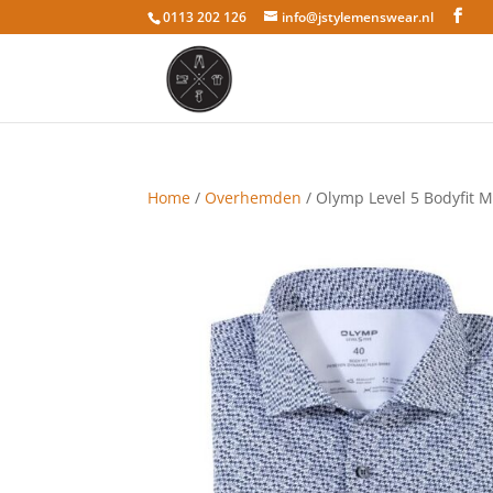
0113 202 126
info@jstylemenswear.nl
Home
/
Overhemden
/ Olymp Level 5 Bodyfit 