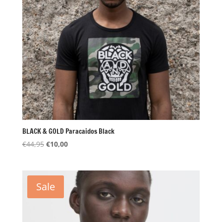
BLACK & GOLD Paracaidos Black
Oorspronkelijke
Huidige
€
44,95
€
10,00
prijs
prijs
was:
is:
€44,95.
€10,00.
Sale