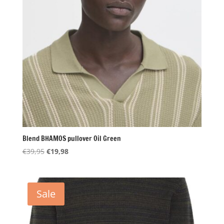
Blend BHAMOS pullover Oil Green
Oorspronkelijke
Huidige
€
39,95
€
19,98
prijs
prijs
was:
is:
€39,95.
€19,98.
Sale