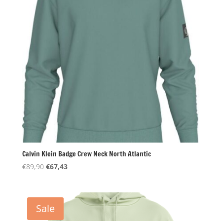
Calvin Klein Badge Crew Neck North Atlantic
Oorspronkelijke
Huidige
€
89,90
€
67,43
prijs
prijs
was:
is:
€89,90.
€67,43.
Sale