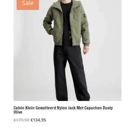
Sale
Calvin Klein Gewatteerd Nylon Jack Met Capuchon Dusty
Olive
Oorspronkelijke
Huidige
€
179,90
€
134,95
prijs
prijs
was:
is: