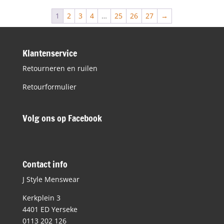
€179,90.
€134,95.
1
2
3
4
…
25
26
27
→
Klantenservice
Retourneren en ruilen
Retourformulier
Volg ons op Facebook
Contact info
J Style Menswear
Kerkplein 3
4401 ED Yerseke
0113 202 126