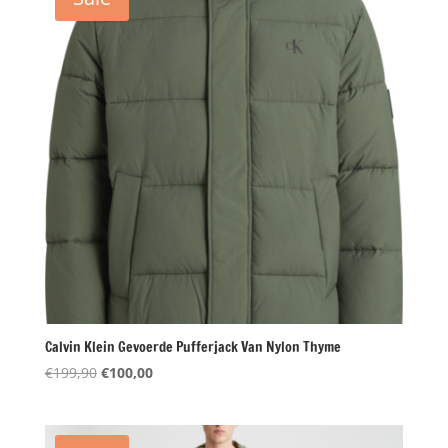
Calvin Klein Gevoerde Pufferjack Van Nylon Thyme
Oorspronkelijke
Huidige
€
199,90
€
100,00
prijs
prijs
was:
is:
€199,90.
€100,00.