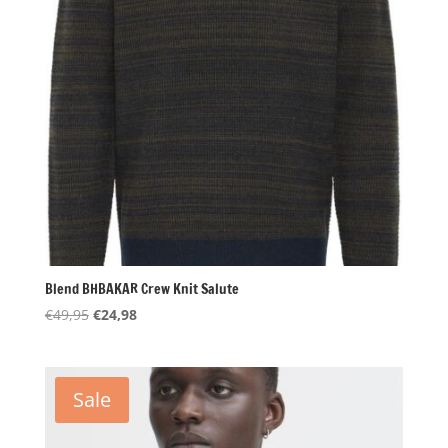
Blend BHBAKAR Crew Knit Salute
Oorspronkelijke
Huidige
€
49,95
€
24,98
prijs
prijs
was:
is:
€49,95.
€24,98.
Sale