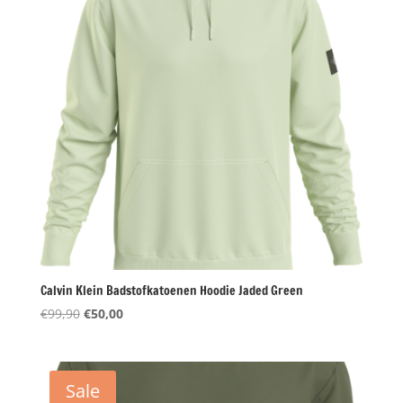
Calvin Klein Badstofkatoenen Hoodie Jaded Green
Oorspronkelijke
Huidige
€
99,90
€
50,00
prijs
prijs
was:
is:
€99,90.
€50,00.
Sale