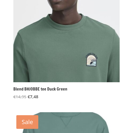
Blend BHJOBBE tee Duck Green
Oorspronkelijke
Huidige
€
14,95
€
7,48
prijs
prijs
was:
is:
€14,95.
€7,48.
Sale