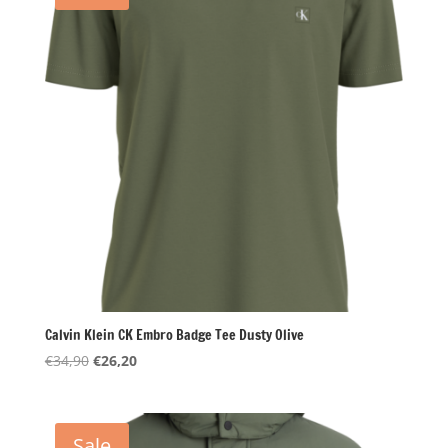
Calvin Klein CK Embro Badge Tee Dusty Olive
Oorspronkelijke
Huidige
€
34,90
€
26,20
prijs
prijs
was:
is:
€34,90.
€26,20.
Sale