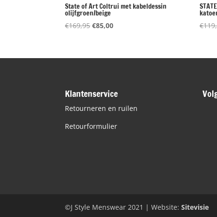
State of Art Coltrui met kabeldessin
STATE
olijfgroen/beige
katoen
Oorspronkelijke
Huidige
€
169,95
€
85,00
€
119
prijs
prijs
was:
is:
€169,95.
€85,00.
Klantenservice
Vol
Retourneren en ruilen
Retourformulier
©J Style Menswear 2021 | Website:
Sitevisie