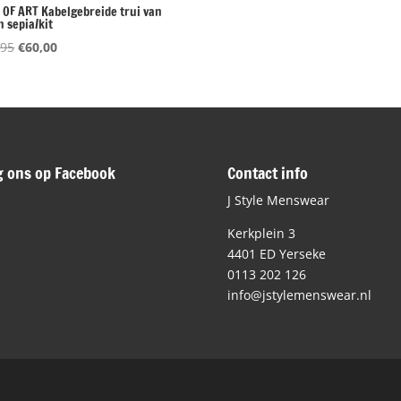
 OF ART Kabelgebreide trui van
 sepia/kit
Oorspronkelijke
Huidige
,95
€
60,00
prijs
prijs
was:
is:
€119,95.
€60,00.
g ons op Facebook
Contact info
J Style Menswear
Kerkplein 3
4401 ED Yerseke
0113 202 126
info@jstylemenswear.nl