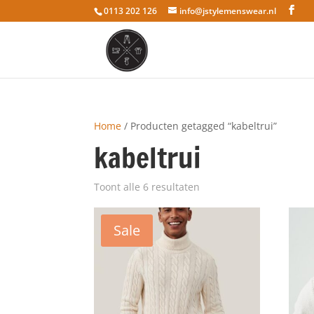
0113 202 126
info@jstylemenswear.nl
Home
/ Producten getagged “kabeltrui”
kabeltrui
Toont alle 6 resultaten
Sale