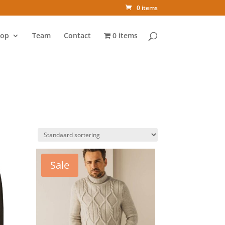
0 items
op
Team
Contact
0 items
Sale