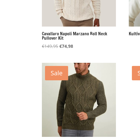
Cavallaro Napoli Marzano Roll Neck
Kulti
Pullover Kit
Oorspronkelijke
Huidige
€
149,95
€
74,98
prijs
prijs
was:
is:
€149,95.
€74,98.
Sale