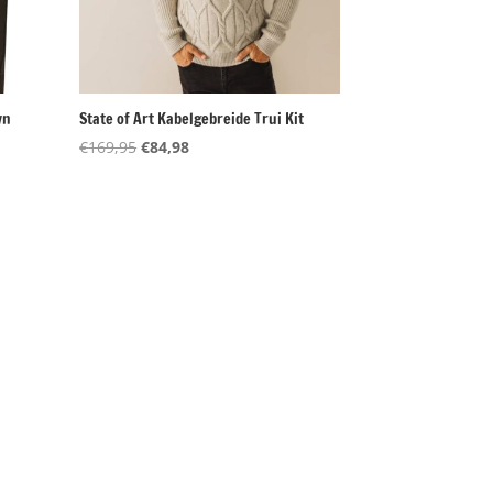
wn
State of Art Kabelgebreide Trui Kit
Oorspronkelijke
Huidige
€
169,95
€
84,98
prijs
prijs
was:
is:
€169,95.
€84,98.