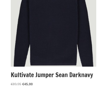
Kultivate Jumper Sean Darknavy
Oorspronkelijke
Huidige
€
89,95
€
45,00
prijs
prijs
was:
is:
€89,95.
€45,00.