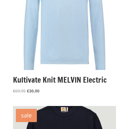
Kultivate Knit MELVIN Electric
Oorspronkelijke
Huidige
€
69,95
€
30,00
prijs
prijs
was:
is:
€69,95.
€30,00.
sale