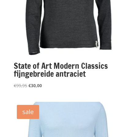
State of Art Modern Classics
fijngebreide antraciet
Oorspronkelijke
Huidige
€
99,95
€
30,00
prijs
prijs
was:
is:
€99,95.
€30,00.
sale