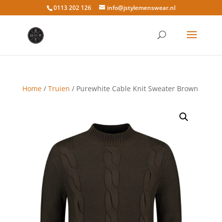
0113 202 126
info@jstylemenswear.nl
Home
/
Truien
/ Purewhite Cable Knit Sweater Brown