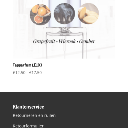
Tapparfum LE103
Prijsklasse:
€
12,50
-
€
17,50
€12,50
tot
€17,50
Klantenservice
Retourneren en ruilen
Retourformulier