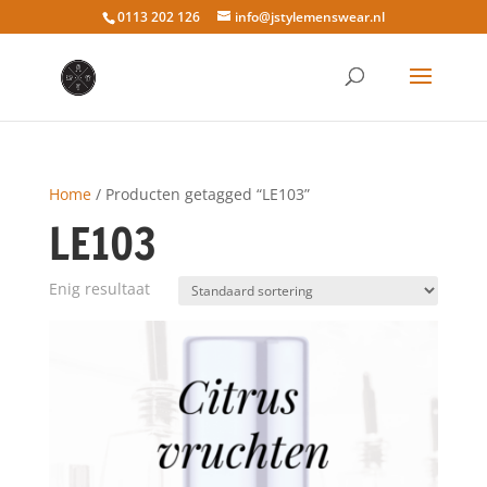
0113 202 126
info@jstylemenswear.nl
Home
/ Producten getagged “LE103”
LE103
Enig resultaat