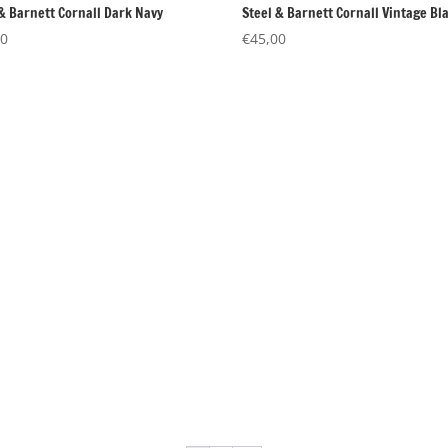
 & Barnett Cornall Dark Navy
Steel & Barnett Cornall Vintage Bl
00
€
45,00