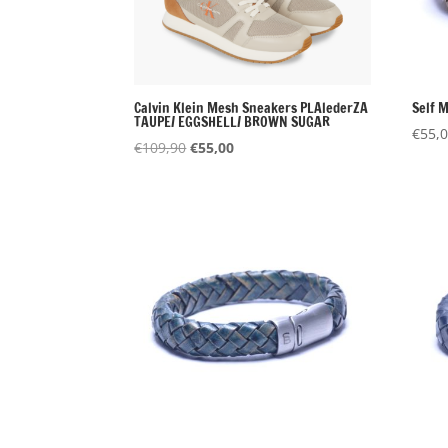
Calvin Klein Mesh Sneakers PLAlederZA
Self 
TAUPE/ EGGSHELL/ BROWN SUGAR
€
55,
Oorspronkelijke
Huidige
€
109,90
€
55,00
prijs
prijs
was:
is:
€109,90.
€55,00.