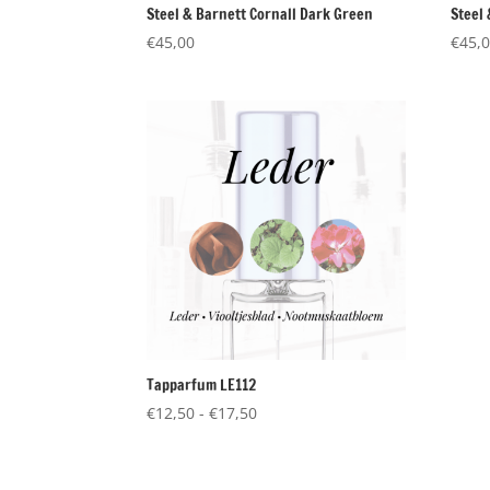
Steel & Barnett Cornall Dark Green
Steel
€
45,00
€
45,
Tapparfum LE112
Prijsklasse:
€
12,50
-
€
17,50
€12,50
tot
€17,50