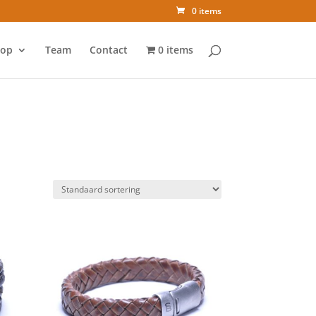
0 items
op
Team
Contact
0 items