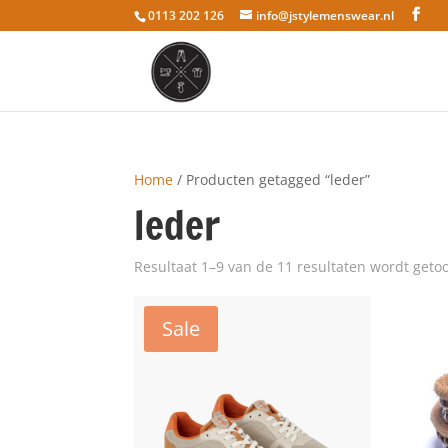
0113 202 126
info@jstylemenswear.nl
Home
/ Producten getagged “leder”
leder
Resultaat 1–9 van de 11 resultaten wordt geto
Sale