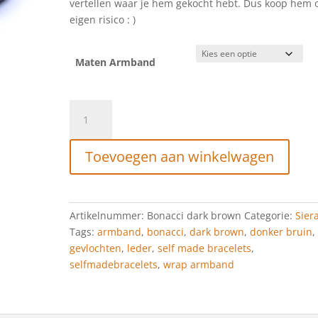
vertellen waar je hem gekocht hebt. Dus koop hem 
eigen risico : )
Maten Armband
Self
Made
Bracelets
Toevoegen aan winkelwagen
Bonacci
dark
brown
aantal
Artikelnummer:
Bonacci dark brown
Categorie:
Sier
Tags:
armband
,
bonacci
,
dark brown
,
donker bruin
,
gevlochten
,
leder
,
self made bracelets
,
selfmadebracelets
,
wrap armband