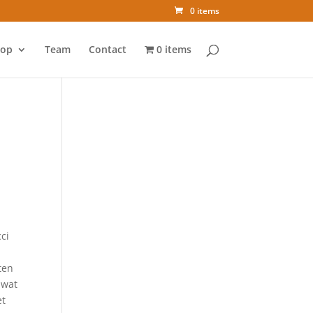
0 items
op
Team
Contact
0 items
ci
ten
 wat
et