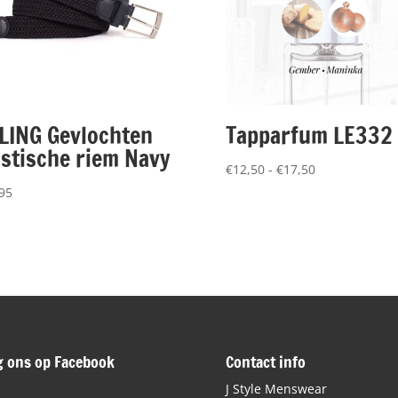
LING Gevlochten
Tapparfum LE332
astische riem Navy
Prijsklasse:
€
12,50
-
€
17,50
€12,50
95
tot
€17,50
g ons op Facebook
Contact info
J Style Menswear