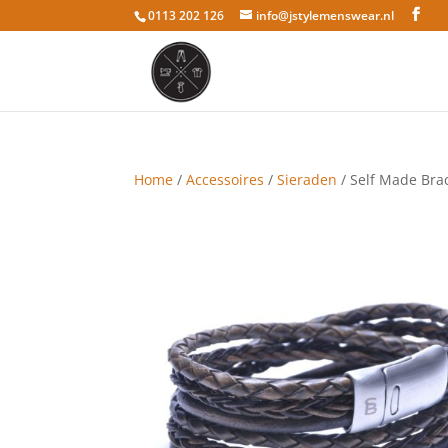
0113 202 126
info@jstylemenswear.nl
Home
/
Accessoires
/
Sieraden
/ Self Made Bra