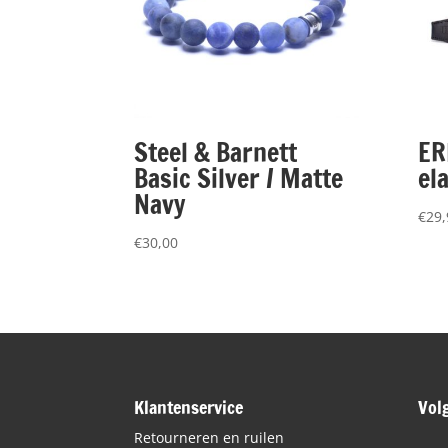
Steel & Barnett
ER
Basic Silver / Matte
el
Navy
€
29,
€
30,00
Klantenservice
Vol
Retourneren en ruilen