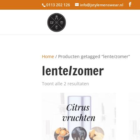
0113 202 126
info@jstylemenswear.nl
Home
/ Producten getagged “lente/zomer”
lente/zomer
Toont alle 2 resultaten