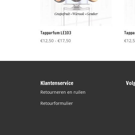
Tapparfum LE103
Tappa
Prijsklasse:
€
12,50
-
€
17,50
€
12,
€12,50
tot
€17,50
Klantenservice
Vol
Retourneren en ruilen
Retourformulier