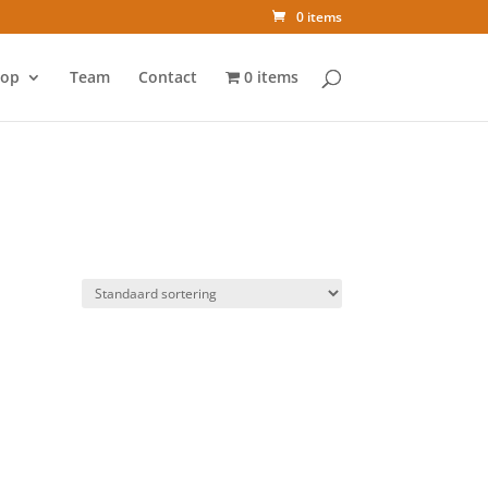
0 items
op
Team
Contact
0 items