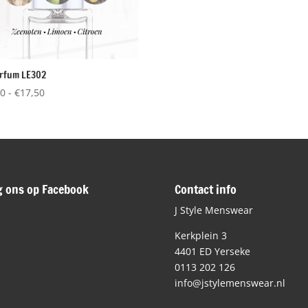
rfum LE302
Prijsklasse:
50
-
€
17,50
€12,50
tot
€17,50
g ons op Facebook
Contact info
J Style Menswear
Kerkplein 3
4401 ED Yerseke
0113 202 126
info@jstylemenswear.nl