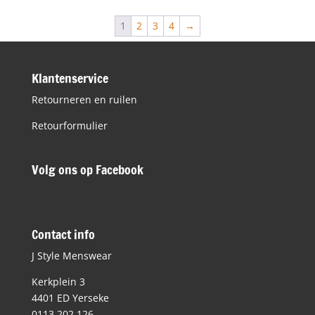
€129,95.
€65,00.
1
2
3
4
→
Klantenservice
Retourneren en ruilen
Retourformulier
Volg ons op Facebook
Contact info
J Style Menswear
Kerkplein 3
4401 ED Yerseke
0113 202 126