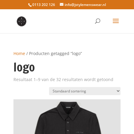
0113 202 126
info@jstylemenswear.nl
Home
/ Producten getagged “logo”
logo
Resultaat 1–9 van de 32 resultaten wordt getoond