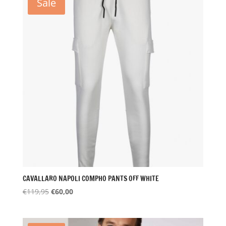
Sale
CAVALLARO NAPOLI COMPHO PANTS OFF WHITE
Oorspronkelijke
Huidige
€
119,95
€
60,00
prijs
prijs
was:
is:
€119,95.
€60,00.