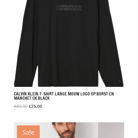
CALVIN KLEIN T-SHIRT LANGE MOUW LOGO OP BORST EN
MANCHET CK BLACK
Oorspronkelijke
Huidige
€
49,90
€
25,00
prijs
prijs
was:
is:
€49,90.
€25,00.
Sale