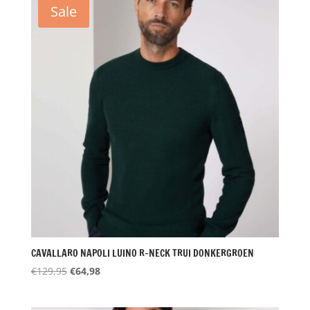
Sale
CAVALLARO NAPOLI LUINO R-NECK TRUI DONKERGROEN
Oorspronkelijke
Huidige
€
129,95
€
64,98
prijs
prijs
was:
is: