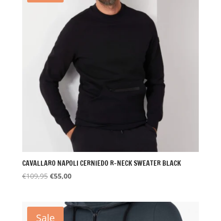
CAVALLARO NAPOLI CERNIEDO R-NECK SWEATER BLACK
Oorspronkelijke
Huidige
€
109,95
€
55,00
prijs
prijs
was:
is:
€109,95.
€55,00.
Sale