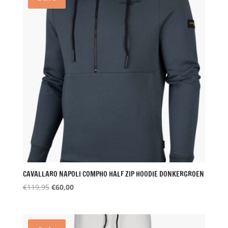
CAVALLARO NAPOLI COMPHO HALF ZIP HOODIE DONKERGROEN
Oorspronkelijke
Huidige
€
119,95
€
60,00
prijs
prijs
was:
is:
€119,95.
€60,00.