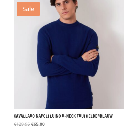
€129,95.
€64,98.
Sale
CAVALLARO NAPOLI LUINO R-NECK TRUI HELDERBLAUW
Oorspronkelijke
Huidige
€
129,95
€
65,00
prijs
prijs
was:
is: