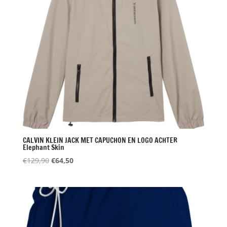
CALVIN KLEIN JACK MET CAPUCHON EN LOGO ACHTER
Elephant Skin
Oorspronkelijke
Huidige
€
129,90
€
64,50
prijs
prijs
was:
is:
€129,90.
€64,50.