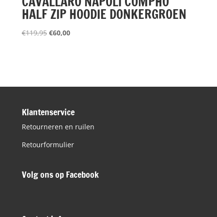
CAVALLARO NAPOLI COMPHO
HALF ZIP HOODIE DONKERGROEN
Oorspronkelijke
Huidige
€
119,95
€
60,00
prijs
prijs
was:
is:
€119,95.
€60,00.
Klantenservice
Retourneren en ruilen
Retourformulier
Volg ons op Facebook