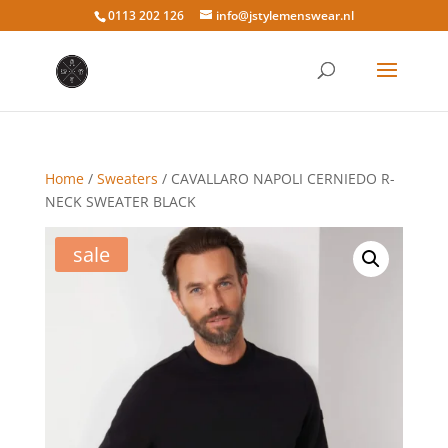
0113 202 126
info@jstylemenswear.nl
Home
/
Sweaters
/ CAVALLARO NAPOLI CERNIEDO R-
NECK SWEATER BLACK
sale