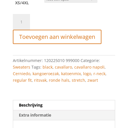
XS/4XL
CAVALLARO
NAPOLI
CERNIEDO
Toevoegen aan winkelwagen
R-
NECK
SWEATER
BLACK
Artikelnummer:
120225010 999000
Categorie:
aantal
Sweaters
Tags:
black
,
cavallaro
,
cavallaro napoli
,
Cerniedo
,
kangoeroezak
,
katoenmix
,
logo
,
r-neck
,
regular fit
,
ritsvak
,
ronde hals
,
stretch
,
zwart
Beschrijving
Extra informatie