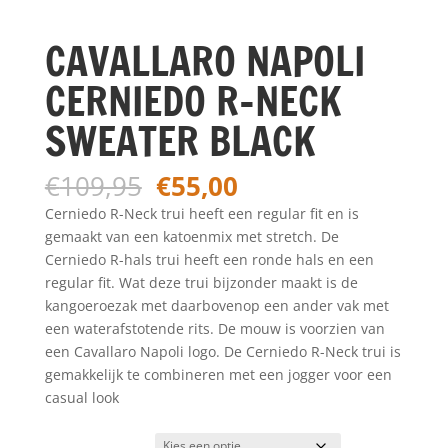
CAVALLARO NAPOLI
CERNIEDO R-NECK
SWEATER BLACK
Oorspronkelijke
Huidige
€
109,95
€
55,00
prijs
prijs
Cerniedo R-Neck trui heeft een regular fit en is
was:
is:
gemaakt van een katoenmix met stretch. De
€109,95.
€55,00.
Cerniedo R-hals trui heeft een ronde hals en een
regular fit. Wat deze trui bijzonder maakt is de
kangoeroezak met daarbovenop een ander vak met
een waterafstotende rits. De mouw is voorzien van
een Cavallaro Napoli logo. De Cerniedo R-Neck trui is
gemakkelijk te combineren met een jogger voor een
casual look