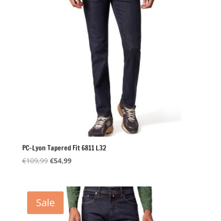
PC-Lyon Tapered Fit 6811 L32
Oorspronkelijke
Huidige
€
109,99
€
54,99
prijs
prijs
was:
is:
€109,99.
€54,99.
Sale