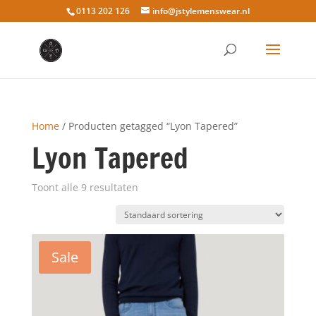
0113 202 126
info@jstylemenswear.nl
Home
/ Producten getagged “Lyon Tapered”
Lyon Tapered
Toont alle 9 resultaten
Sale