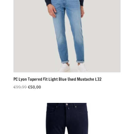
PC Lyon Tapered Fit Light Blue Used Mustache L32
Oorspronkelijke
Huidige
€
99,99
€
50,00
prijs
prijs
was:
is:
€99,99.
€50,00.