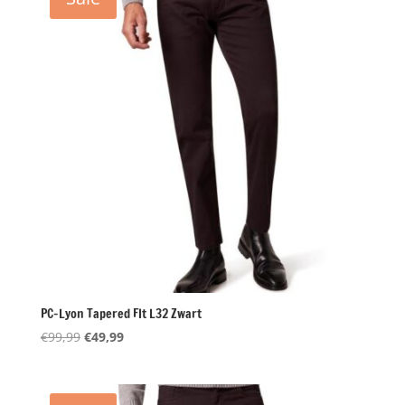
PC-Lyon Tapered FIt L32 Zwart
Oorspronkelijke
Huidige
€
99,99
€
49,99
prijs
prijs
was:
is:
€99,99.
€49,99.