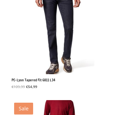
PC-Lyon Tapered Fit 6811 L34
Oorspronkelijke
Huidige
€
109,99
€
54,99
prijs
prijs
was:
is:
€109,99.
€54,99.
Sale