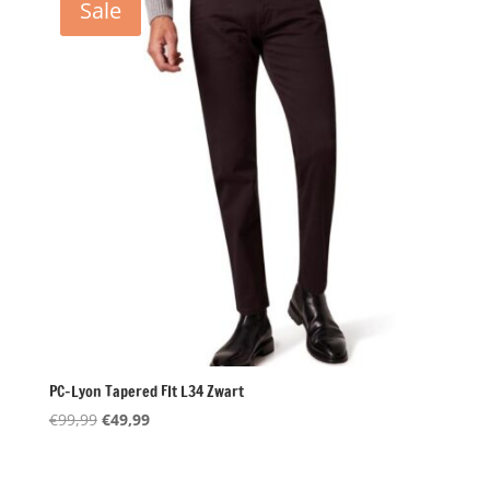
Sale
PC-Lyon Tapered FIt L34 Zwart
Oorspronkelijke
Huidige
€
99,99
€
49,99
prijs
prijs
was:
is: