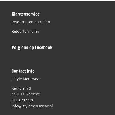
€99,99.
€49,99.
Klantenservice
Retourneren en ruilen
Retourformulier
Volg ons op Facebook
Contact info
J Style Menswear
Kerkplein 3
4401 ED Yerseke
0113 202 126
info@jstylemenswear.nl