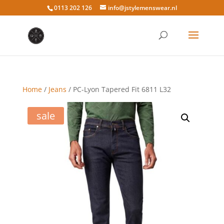
0113 202 126
info@jstylemenswear.nl
Home
/
Jeans
/ PC-Lyon Tapered Fit 6811 L32
sale