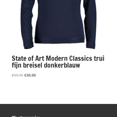
State of Art Modern Classics trui
fijn breisel donkerblauw
Oorspronkelijke
Huidige
€
99,95
€
30,00
prijs
prijs
was:
is:
€99,95.
€30,00.