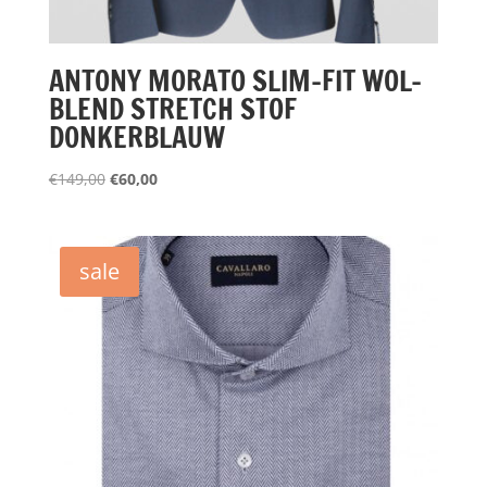
ANTONY MORATO SLIM-FIT WOL-
BLEND STRETCH STOF
DONKERBLAUW
Oorspronkelijke
Huidige
€
149,00
€
60,00
prijs
prijs
was:
is:
€149,00.
€60,00.
sale