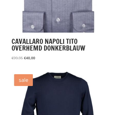
CAVALLARO NAPOLI TITO
OVERHEMD DONKERBLAUW
Oorspronkelijke
Huidige
€
99,95
€
40,00
prijs
prijs
was:
is:
€99,95.
€40,00.
sale