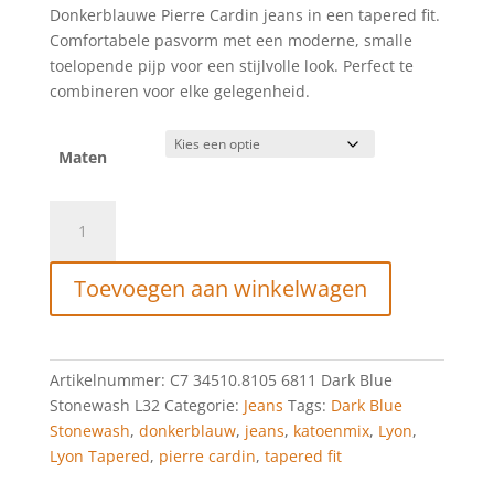
prijs
prijs
Donkerblauwe Pierre Cardin jeans in een tapered fit.
was:
is:
Comfortabele pasvorm met een moderne, smalle
€109,99.
€54,99.
toelopende pijp voor een stijlvolle look. Perfect te
combineren voor elke gelegenheid.
Maten
PC-
Lyon
Tapered
Toevoegen aan winkelwagen
Fit
6811
L32
aantal
Artikelnummer:
C7 34510.8105 6811 Dark Blue
Stonewash L32
Categorie:
Jeans
Tags:
Dark Blue
Stonewash
,
donkerblauw
,
jeans
,
katoenmix
,
Lyon
,
Lyon Tapered
,
pierre cardin
,
tapered fit