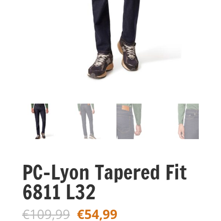
PC-Lyon Tapered Fit
6811 L32
Oorspronkelijke
Huidige
€
109,99
€
54,99