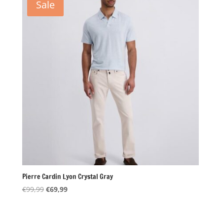
Sale
Pierre Cardin Lyon Crystal Gray
Oorspronkelijke
Huidige
€
99,99
€
69,99
prijs
prijs
was:
is: