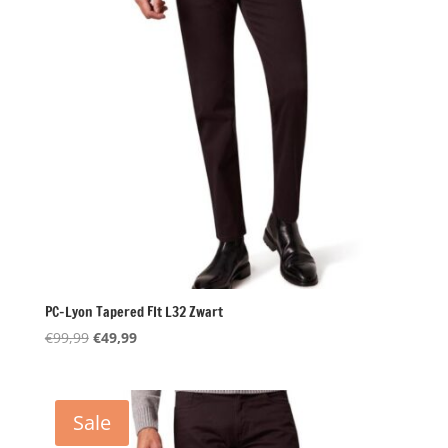
PC-Lyon Tapered FIt L32 Zwart
Oorspronkelijke
Huidige
€
99,99
€
49,99
prijs
prijs
was:
is:
€99,99.
€49,99.
Sale