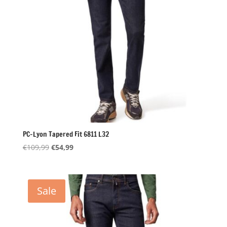
PC-Lyon Tapered Fit 6811 L32
Oorspronkelijke
Huidige
€
109,99
€
54,99
prijs
prijs
was:
is:
€109,99.
€54,99.
Sale