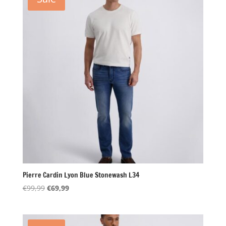
Pierre Cardin Lyon Blue Stonewash L34
Oorspronkelijke
Huidige
€
99,99
€
69,99
prijs
prijs
was:
is:
€99,99.
€69,99.