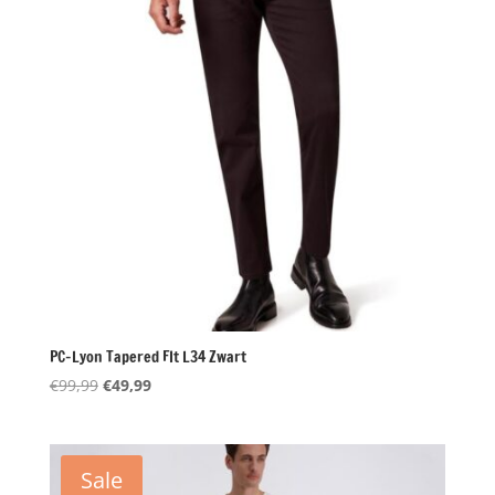
PC-Lyon Tapered FIt L34 Zwart
Oorspronkelijke
Huidige
€
99,99
€
49,99
prijs
prijs
was:
is:
€99,99.
€49,99.
Sale