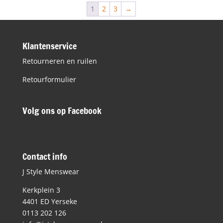
€99,99.
€69,99.
1
2
3
→
Klantenservice
Retourneren en ruilen
Retourformulier
Volg ons op Facebook
Contact info
J Style Menswear
Kerkplein 3
4401 ED Yerseke
0113 202 126