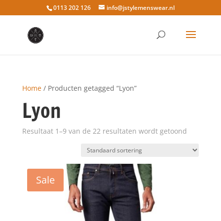
0113 202 126
info@jstylemenswear.nl
Home
/ Producten getagged “Lyon”
Lyon
Resultaat 1–9 van de 22 resultaten wordt getoond
Sale