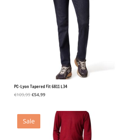
PC-Lyon Tapered Fit 6811 L34
Oorspronkelijke
Huidige
€
109,99
€
54,99
prijs
prijs
was:
is:
€109,99.
€54,99.
Sale