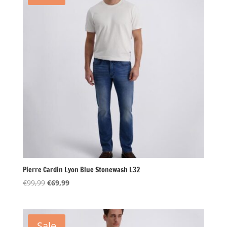
Pierre Cardin Lyon Blue Stonewash L32
Oorspronkelijke
Huidige
€
99,99
€
69,99
prijs
prijs
was:
is:
€99,99.
€69,99.
Sale