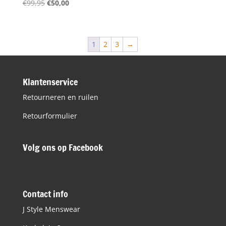
Oorspronkelijke
Huidige
€
99,95
€
50,00
prijs
prijs
was:
is:
€99,95.
€50,00.
1
2
3
→
Klantenservice
Retourneren en ruilen
Retourformulier
Volg ons op Facebook
Contact info
J Style Menswear