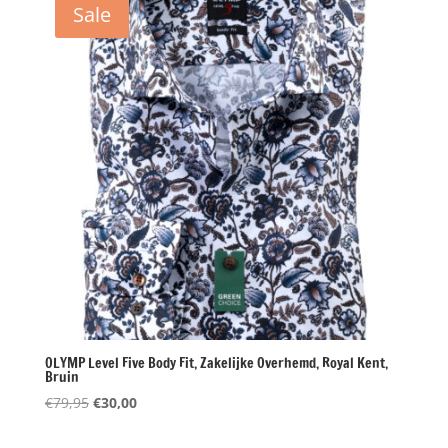
Sale
OLYMP Level Five Body Fit, Zakelijke Overhemd, Royal Kent,
Bruin
Oorspronkelijke
Huidige
€
79,95
€
30,00
prijs
prijs
was:
is: