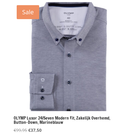
€79,95.
€30,00.
Sale
OLYMP Luxor 24/Seven Modern Fit, Zakelijk Overhemd,
Button-Down, Marineblauw
Oorspronkelijke
Huidige
€
99,95
€
37,50