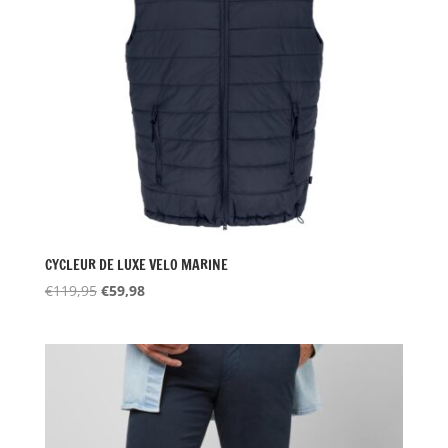
CYCLEUR DE LUXE VELO MARINE
Oorspronkelijke
Huidige
€
119,95
€
59,98
prijs
prijs
was:
is:
€119,95.
€59,98.