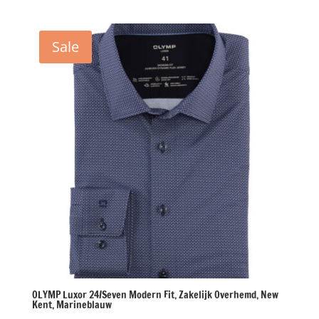
prijs
prijs
was:
is:
€99,95.
€37,50.
Sale
OLYMP Luxor 24/Seven Modern Fit, Zakelijk Overhemd, New
Kent, Marineblauw