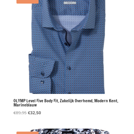
OLYMP Level Five Body Fit, Zakelijk Overhemd, Modern Kent,
Marineblauw
Oorspronkelijke
Huidige
€
89,95
€
32,50
prijs
prijs
was:
is:
€89,95.
€32,50.