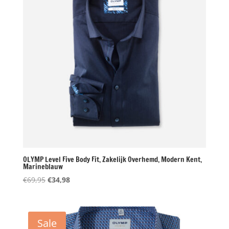
OLYMP Level Five Body Fit, Zakelijk Overhemd, Modern Kent,
Marineblauw
Oorspronkelijke
Huidige
€
69,95
€
34,98
prijs
prijs
was:
is:
€69,95.
€34,98.
Sale