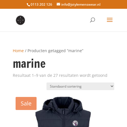
0113 202 126
info@jstylemenswear.nl
Home
/ Producten getagged “marine”
marine
Resultaat 1–9 van de 27 resultaten wordt getoond
Sale