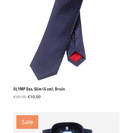
OLYMP Das, Slim (6 cm), Bruin
Oorspronkelijke
Huidige
€
39,95
€
10,00
prijs
prijs
was:
is:
€39,95.
€10,00.
Sale