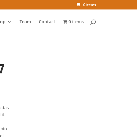
0 items
op
Team
Contact
0 items
7
opdas
it.
oire
et