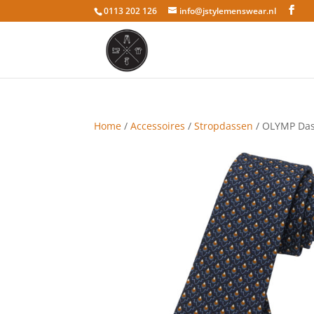
0113 202 126
info@jstylemenswear.nl
Home
/
Accessoires
/
Stropdassen
/ OLYMP Das