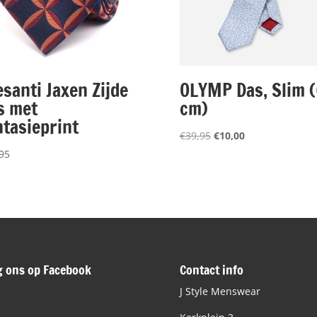
esanti Jaxen Zijde
OLYMP Das, Slim 
s met
cm)
ntasieprint
Oorspronkelijke
Huidige
€
39,95
€
10,00
prijs
prijs
95
was:
is:
€39,95.
€10,00.
g ons op Facebook
Contact info
J Style Menswear