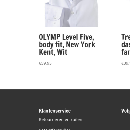
OLYMP Level Five,
Tr
body fit, New York
da
Kent, Wit
fa
€
59,95
€
39,
Klantenservice
Vol
Retourneren en ruilen