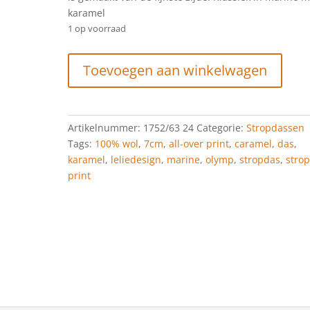
karamel
1 op voorraad
OLYMP
Toevoegen aan winkelwagen
Das
Regulier
7
Cm,
Artikelnummer:
1752/63 24
Categorie:
Stropdassen
Caramel
Tags:
100% wol
,
7cm
,
all-over print
,
caramel
,
das
,
aantal
karamel
,
leliedesign
,
marine
,
olymp
,
stropdas
,
stro
print