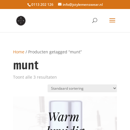
0113 202 126
info@jstylemenswear.nl
Home
/ Producten getagged “munt”
munt
Toont alle 3 resultaten