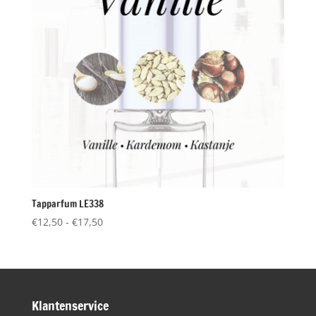
Tapparfum LE338
Prijsklasse:
€
12,50
-
€
17,50
€12,50
tot
€17,50
Klantenservice