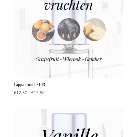
Tapparfum LE103
Prijsklasse:
€
12,50
-
€
17,50
€12,50
tot
€17,50