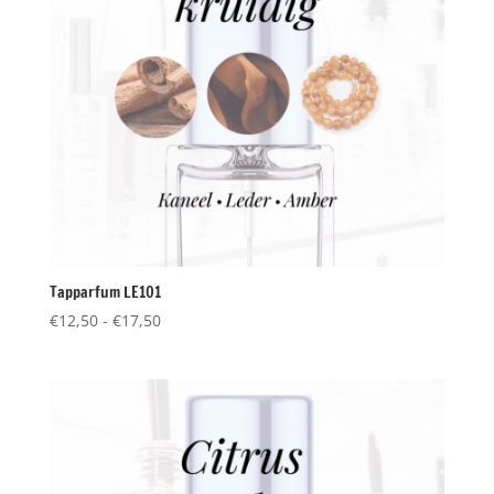
Tapparfum LE101
Prijsklasse:
€
12,50
-
€
17,50
€12,50
tot
€17,50