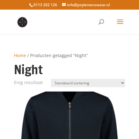
0113 202 126
info@jstylemenswear.nl
Home
/ Producten getagged “Night”
Night
Enig resultaat