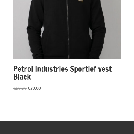
Petrol Industries Sportief vest
Black
Oorspronkelijke
Huidige
€
59,99
€
30,00
prijs
prijs
was:
is:
€59,99.
€30,00.