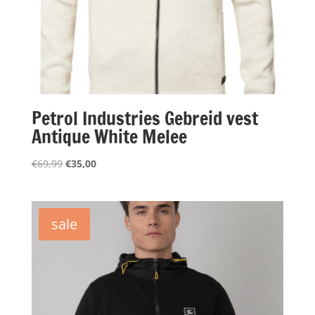
Petrol Industries Gebreid vest
Antique White Melee
Oorspronkelijke
Huidige
€
69,99
€
35,00
prijs
prijs
was:
is:
€69,99.
€35,00.
sale