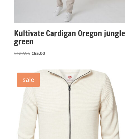
Kultivate Cardigan Oregon jungle
green
Oorspronkelijke
Huidige
€
129,95
€
65,00
prijs
prijs
was:
is:
€129,95.
€65,00.
sale