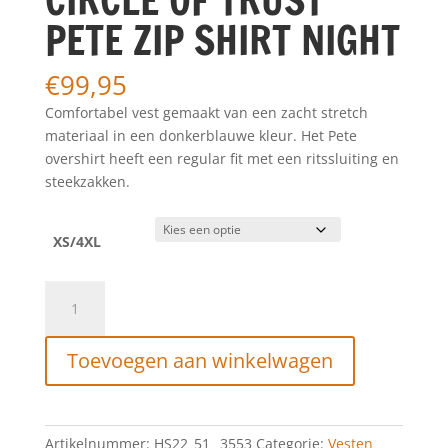
PETE ZIP SHIRT NIGHT
€
99,95
Comfortabel vest gemaakt van een zacht stretch
materiaal in een donkerblauwe kleur. Het Pete
overshirt heeft een regular fit met een ritssluiting en
steekzakken.
XS/4XL
CIRCLE
OF
TRUST
Toevoegen aan winkelwagen
PETE
ZIP
SHIRT
NIGHT
Artikelnummer:
HS22_51_ 3553
Categorie:
Vesten