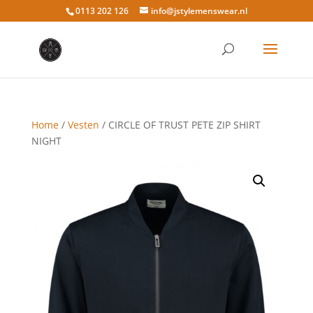
0113 202 126
info@jstylemenswear.nl
Home
/
Vesten
/ CIRCLE OF TRUST PETE ZIP SHIRT
NIGHT