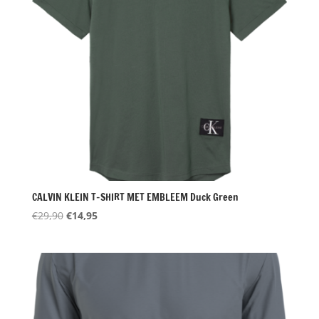
CALVIN KLEIN T-SHIRT MET EMBLEEM Duck Green
Oorspronkelijke
Huidige
€
29,90
€
14,95
prijs
prijs
was:
is:
€29,90.
€14,95.