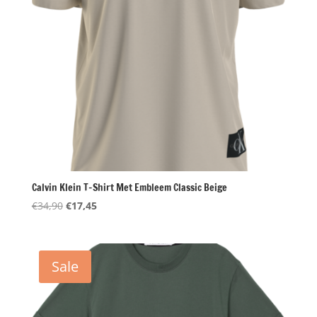
Calvin Klein T-Shirt Met Embleem Classic Beige
Oorspronkelijke
Huidige
€
34,90
€
17,45
prijs
prijs
was:
is:
€34,90.
€17,45.
Sale