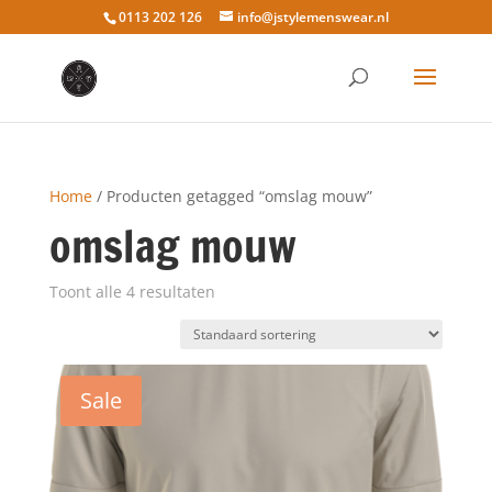
0113 202 126
info@jstylemenswear.nl
Home
/ Producten getagged “omslag mouw”
omslag mouw
Toont alle 4 resultaten
Sale