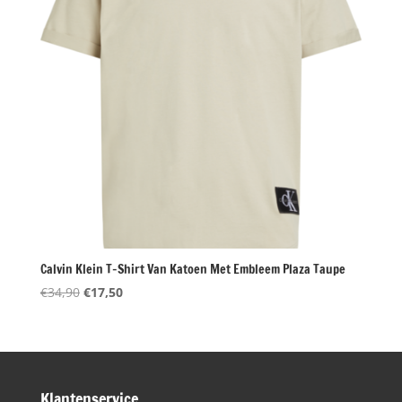
Calvin Klein T-Shirt Van Katoen Met Embleem Plaza Taupe
Oorspronkelijke
Huidige
€
34,90
€
17,50
prijs
prijs
was:
is:
€34,90.
€17,50.
Klantenservice