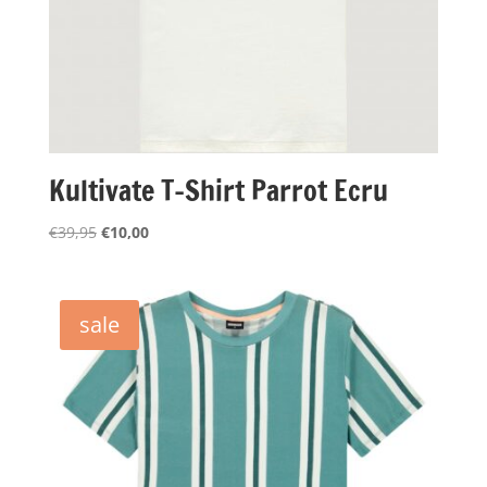
Kultivate T-Shirt Parrot Ecru
Oorspronkelijke
Huidige
€
39,95
€
10,00
prijs
prijs
was:
is:
€39,95.
€10,00.
sale