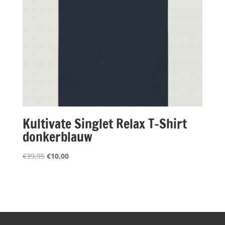
Kultivate Singlet Relax T-Shirt
donkerblauw
Oorspronkelijke
Huidige
€
39,95
€
10,00
prijs
prijs
was:
is:
€39,95.
€10,00.