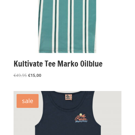
Kultivate Tee Marko Oilblue
Oorspronkelijke
Huidige
€
49,95
€
15,00
prijs
prijs
was:
is:
€49,95.
€15,00.
sale