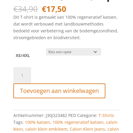
Oorspronkelijke
Huidige
€
34,90
€
17,50
prijs
prijs
Dit T-shirt is gemaakt van 100% regeneratief katoen,
was:
is:
dat wordt verbouwd met landbouwmethodes
€34,90.
€17,50.
bedoeld voor verbetering van de bodemgezondheid,
stroomgebieden en biodiversiteit.
XS/4XL
Calvin
Klein
T-
Toevoegen aan winkelwagen
Shirt
Van
Katoen
Met
Artikelnummer:
J30J323482 PED
Categorie:
T-Shirts
Embleem
Tags:
100% katoen
,
100% regeneratief katoen
,
calvin
Plaza
klein
,
calvin klein embleem
,
Calvin Klein Jeans
,
calvin
Taupe