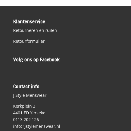
€89,95.
€44,98.
Klantenservice
Retourneren en ruilen
Retourformulier
Volg ons op Facebook
Contact info
J Style Menswear
Kerkplein 3
4401 ED Yerseke
0113 202 126
info@jstylemenswear.nl