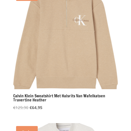
Calvin Klein Sweatshirt Met Halsrits Van Wafelkatoen
Travertine Heather
Oorspronkelijke
Huidige
€
129,90
€
64,95
prijs
prijs
was:
is:
€129,90.
€64,95.