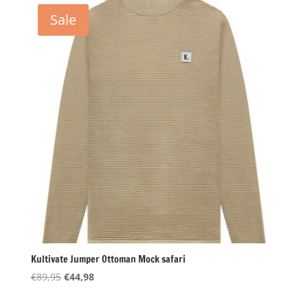
€89,95.
€45,00.
Sale
Kultivate Jumper Ottoman Mock safari
Oorspronkelijke
Huidige
€
89,95
€
44,98
prijs
prijs
was:
is: