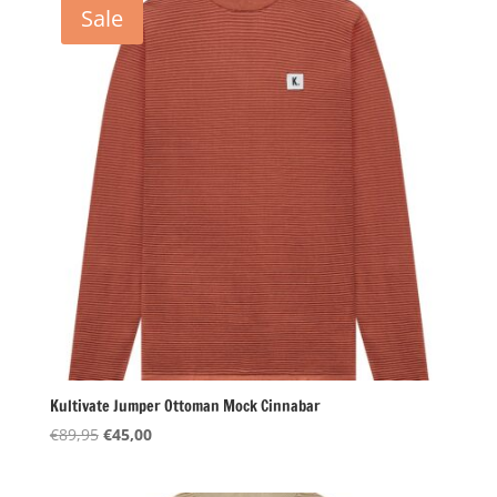
Sale
Kultivate Jumper Ottoman Mock Cinnabar
Oorspronkelijke
Huidige
€
89,95
€
45,00
prijs
prijs
was:
is: