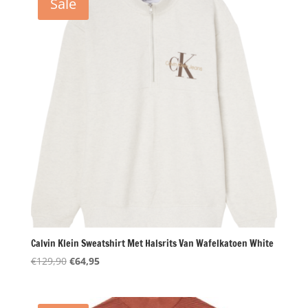
Sale
Calvin Klein Sweatshirt Met Halsrits Van Wafelkatoen White
Oorspronkelijke
Huidige
€
129,90
€
64,95
prijs
prijs
was:
is:
€129,90.
€64,95.