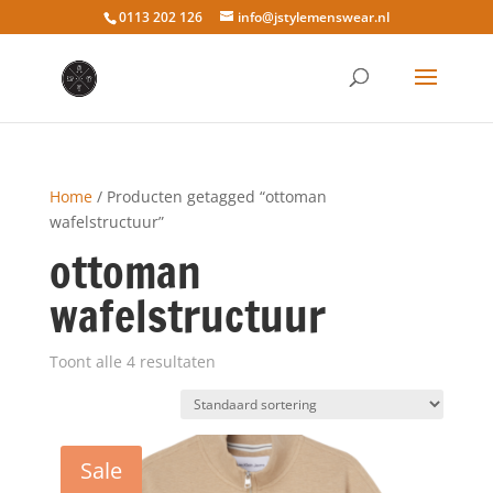
0113 202 126
info@jstylemenswear.nl
Home
/ Producten getagged “ottoman
wafelstructuur”
ottoman
wafelstructuur
Toont alle 4 resultaten
Sale