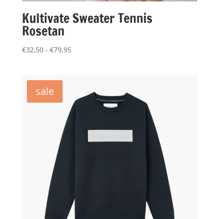
Kultivate Sweater Tennis
Rosetan
Prijsklasse:
€
32,50
-
€
79,95
€32,50
tot
€79,95
sale