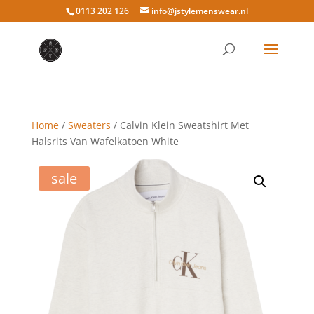
0113 202 126
info@jstylemenswear.nl
Home
/
Sweaters
/ Calvin Klein Sweatshirt Met
Halsrits Van Wafelkatoen White
sale