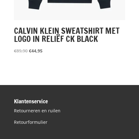
CALVIN KLEIN SWEATSHIRT MET
LOGO IN RELIËF CK BLACK
Oorspronkelijke
Huidige
€
89,90
€
44,95
prijs
prijs
was:
is:
€89,90.
€44,95.
Klantenservice
Retourneren en ruilen
Retourformulier