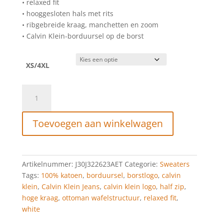
• relaxed fit
• hooggesloten hals met rits
• ribgebreide kraag, manchetten en zoom
• Calvin Klein-borduursel op de borst
XS/4XL
Calvin
Klein
Sweatshirt
Toevoegen aan winkelwagen
Met
Halsrits
Van
Wafelkatoen
Artikelnummer:
J30J322623AET
Categorie:
Sweaters
White
Tags:
100% katoen
,
borduursel
,
borstlogo
,
calvin
aantal
klein
,
Calvin Klein Jeans
,
calvin klein logo
,
half zip
,
hoge kraag
,
ottoman wafelstructuur
,
relaxed fit
,
white