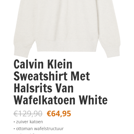
Calvin Klein
Sweatshirt Met
Halsrits Van
Wafelkatoen White
Oorspronkelijke
Huidige
€
129,90
€
64,95
prijs
prijs
• zuiver katoen
was:
is:
• ottoman wafelstructuur
€129,90.
€64,95.