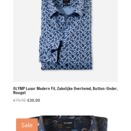
OLYMP Luxor Modern Fit, Zakelijke Overhemd, Button-Under,
Nougat
Oorspronkelijke
Huidige
€
79,95
€
30,00
prijs
prijs
was:
is:
€79,95.
€30,00.
Sale