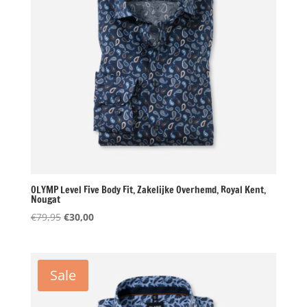
OLYMP Level Five Body Fit, Zakelijke Overhemd, Royal Kent,
Nougat
Oorspronkelijke
Huidige
€
79,95
€
30,00
prijs
prijs
was:
is:
€79,95.
€30,00.
Sale