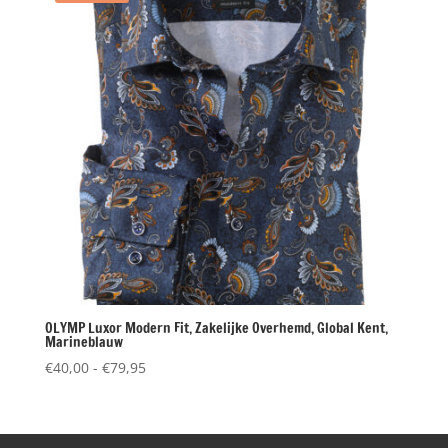
OLYMP Luxor Modern Fit, Zakelijke Overhemd, Global Kent,
Marineblauw
Prijsklasse:
€
40,00
-
€
79,95
€40,00
tot
€79,95