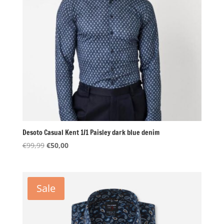
Desoto Casual Kent 1/1 Paisley dark blue denim
Oorspronkelijke
Huidige
€
99,99
€
50,00
prijs
prijs
was:
is:
€99,99.
€50,00.
Sale