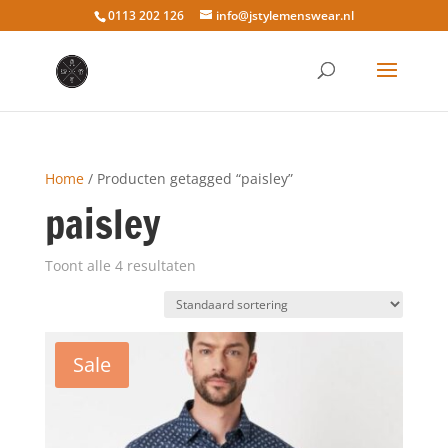
0113 202 126
info@jstylemenswear.nl
Home
/ Producten getagged “paisley”
paisley
Toont alle 4 resultaten
Sale