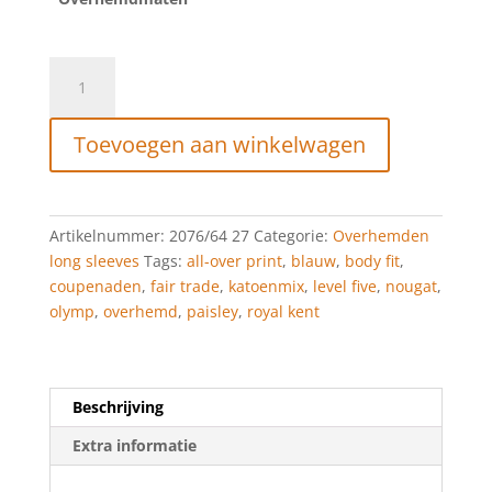
OLYMP
Level
Five
Toevoegen aan winkelwagen
Body
Fit,
Zakelijke
Overhemd,
Artikelnummer:
2076/64 27
Categorie:
Overhemden
Royal
long sleeves
Tags:
all-over print
,
blauw
,
body fit
,
Kent,
coupenaden
,
fair trade
,
katoenmix
,
level five
,
nougat
,
Nougat
olymp
,
overhemd
,
paisley
,
royal kent
aantal
Beschrijving
Extra informatie