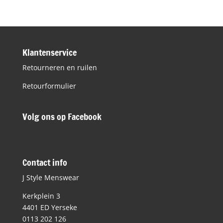
€49,99.
€10,00.
Klantenservice
Retourneren en ruilen
Retourformulier
Volg ons op Facebook
Contact info
J Style Menswear
Kerkplein 3
4401 ED Yerseke
0113 202 126