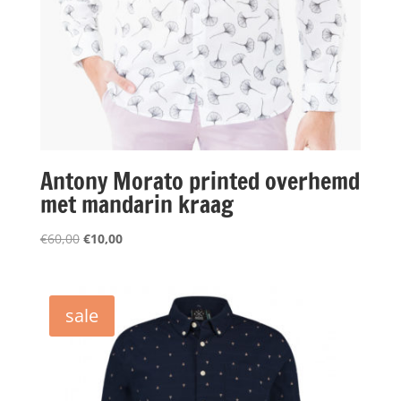
Antony Morato printed overhemd
met mandarin kraag
Oorspronkelijke
Huidige
€
60,00
€
10,00
prijs
prijs
was:
is:
€60,00.
€10,00.
sale