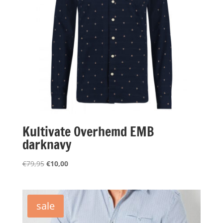
Kultivate Overhemd EMB
darknavy
Oorspronkelijke
Huidige
€
79,95
€
10,00
prijs
prijs
was:
is:
€79,95.
€10,00.
sale