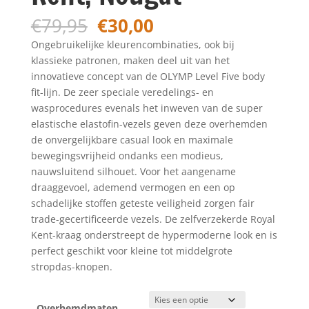
Oorspronkelijke
Huidige
€
79,95
€
30,00
prijs
prijs
Ongebruikelijke kleurencombinaties, ook bij
was:
is:
klassieke patronen, maken deel uit van het
€79,95.
€30,00.
innovatieve concept van de OLYMP Level Five body
fit-lijn. De zeer speciale veredelings- en
wasprocedures evenals het inweven van de super
elastische elastofin-vezels geven deze overhemden
de onvergelijkbare casual look en maximale
bewegingsvrijheid ondanks een modieus,
nauwsluitend silhouet. Voor het aangename
draaggevoel, ademend vermogen en een op
schadelijke stoffen geteste veiligheid zorgen fair
trade-gecertificeerde vezels. De zelfverzekerde Royal
Kent-kraag onderstreept de hypermoderne look en is
perfect geschikt voor kleine tot middelgrote
stropdas-knopen.
Overhemdmaten