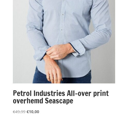
Petrol Industries All-over print
overhemd Seascape
Oorspronkelijke
Huidige
€
49,99
€
10,00
prijs
prijs
was:
is: