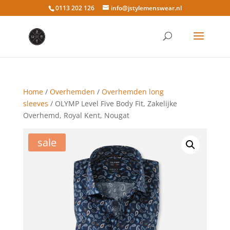
0113 202 126
info@jstylemenswear.nl
Home
/
Overhemden
/
Overhemden long
sleeves
/ OLYMP Level Five Body Fit, Zakelijke
Overhemd, Royal Kent, Nougat
sale