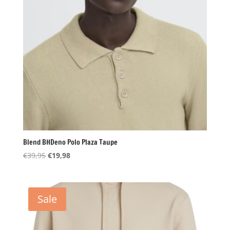
Blend BHDeno Polo Plaza Taupe
Oorspronkelijke
Huidige
€
39,95
€
19,98
prijs
prijs
was:
is:
€39,95.
€19,98.
Sale