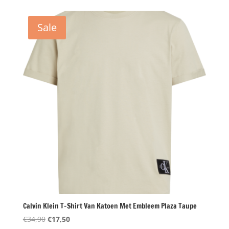
was:
is:
€159,90.
€67,50.
Sale
Calvin Klein T-Shirt Van Katoen Met Embleem Plaza Taupe
Oorspronkelijke
Huidige
€
34,90
€
17,50