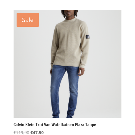
prijs
prijs
was:
is:
€34,90.
€17,50.
Sale
Calvin Klein Trui Van Wafelkatoen Plaza Taupe
Oorspronkelijke
Huidige
€
119,90
€
47,50