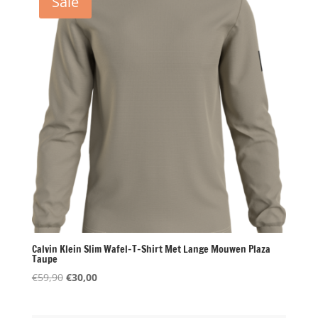
Sale
Calvin Klein Slim Wafel-T-Shirt Met Lange Mouwen Plaza
Taupe
Oorspronkelijke
Huidige
€
59,90
€
30,00
prijs
prijs
was:
is: