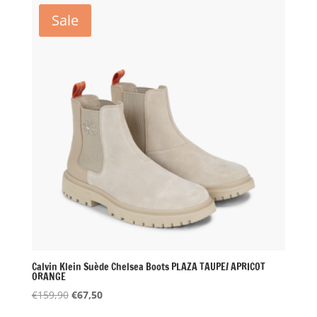
€59,90.
€30,00.
Sale
Calvin Klein Suède Chelsea Boots PLAZA TAUPE/ APRICOT
ORANGE
Oorspronkelijke
Huidige
€
159,90
€
67,50
prijs
prijs