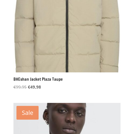
BHEshan Jacket Plaza Taupe
Oorspronkelijke
Huidige
€
99,95
€
49,98
prijs
prijs
was:
is:
€99,95.
€49,98.
Sale