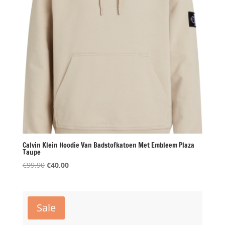
Calvin Klein Hoodie Van Badstofkatoen Met Embleem Plaza
Taupe
Oorspronkelijke
Huidige
€
99,90
€
40,00
prijs
prijs
was:
is:
€99,90.
€40,00.
Sale