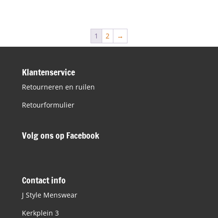
prijs
prijs
was:
is:
€119,90.
€47,50.
1
2
→
Klantenservice
Retourneren en ruilen
Retourformulier
Volg ons op Facebook
Contact info
J Style Menswear
Kerkplein 3