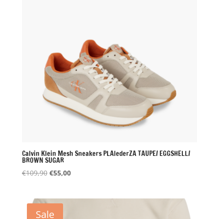
Calvin Klein Mesh Sneakers PLAlederZA TAUPE/ EGGSHELL/
BROWN SUGAR
Oorspronkelijke
Huidige
€
109,90
€
55,00
prijs
prijs
was:
is:
€109,90.
€55,00.
Sale