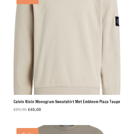
Calvin Klein Monogram Sweatshirt Met Embleem Plaza Taupe
Oorspronkelijke
Huidige
€
89,90
€
45,00
prijs
prijs
was:
is:
€89,90.
€45,00.