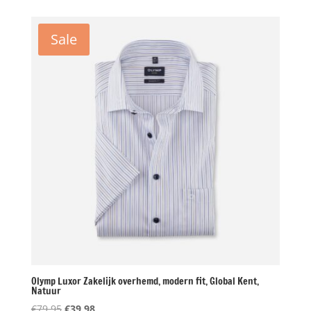
was:
is:
€79,95.
€39,98.
Sale
Olymp Luxor Zakelijk overhemd, modern fit, Global Kent,
Natuur
Oorspronkelijke
Huidige
€
79,95
€
39,98