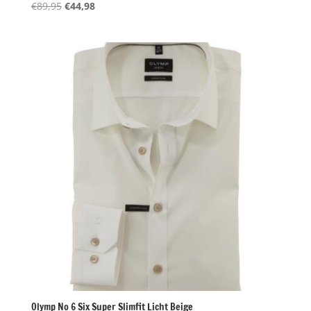
Oorspronkelijke
Huidige
€
89,95
€
44,98
prijs
prijs
was:
is:
€89,95.
€44,98.
Olymp No 6 Six Super Slimfit Licht Beige