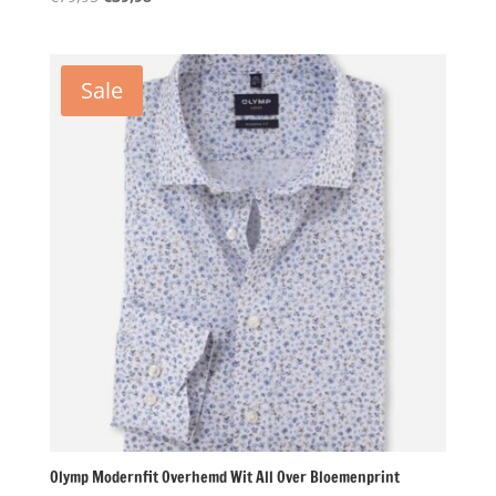
prijs
prijs
was:
is:
€79,95.
€39,98.
Sale
Olymp Modernfit Overhemd Wit All Over Bloemenprint