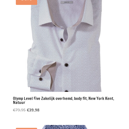
Olymp Level Five Zakelijk overhemd, body fit, New York Kent,
Natuur
Oorspronkelijke
Huidige
€
79,95
€
39,98
prijs
prijs
was:
is: