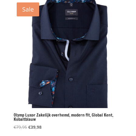
€79,95.
€39,98.
Sale
Olymp Luxor Zakelijk overhemd, modern fit, Global Kent,
Kobaltblauw
Oorspronkelijke
Huidige
€
79,95
€
39,98
prijs
prijs