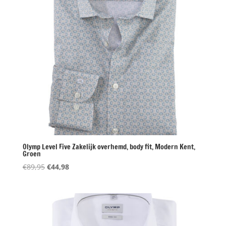
Olymp Level Five Zakelijk overhemd, body fit, Modern Kent,
Groen
Oorspronkelijke
Huidige
€
89,95
€
44,98
prijs
prijs
was:
is:
€89,95.
€44,98.