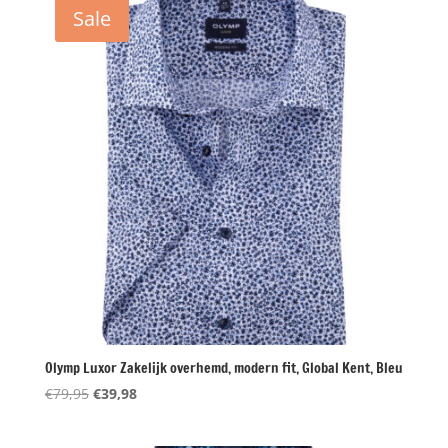
€79,95.
€39,98.
Sale
Olymp Luxor Zakelijk overhemd, modern fit, Global Kent, Bleu
Oorspronkelijke
Huidige
€
79,95
€
39,98
prijs
prijs
was:
is: