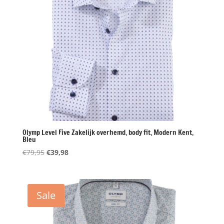
Olymp Level Five Zakelijk overhemd, body fit, Modern Kent,
Bleu
Oorspronkelijke
Huidige
€
79,95
€
39,98
prijs
prijs
was:
is:
€79,95.
€39,98.
Sale