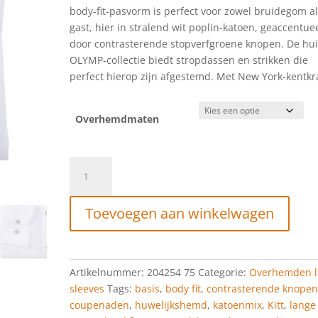
body-fit-pasvorm is perfect voor zowel bruidegom a
gast, hier in stralend wit poplin-katoen, geaccentue
door contrasterende stopverfgroene knopen. De hu
OLYMP-collectie biedt stropdassen en strikken die
perfect hierop zijn afgestemd. Met New York-kentkr
Overhemdmaten
Olymp
Level
Five
Toevoegen aan winkelwagen
Zakelijk
overhemd,
body
fit,
Artikelnummer:
204254 75
Categorie:
Overhemden l
New
sleeves
Tags:
basis
,
body fit
,
contrasterende knope
York
coupenaden
,
huwelijkshemd
,
katoenmix
,
Kitt
,
lange
Kent,