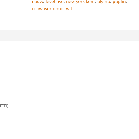
mouw
,
level five
,
new york kent
,
olymp
,
poplin
,
Kitt
trouwoverhemd
,
wit
aantal
TTI)