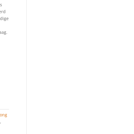
ls
erd
idige
aag.
ong
n
,