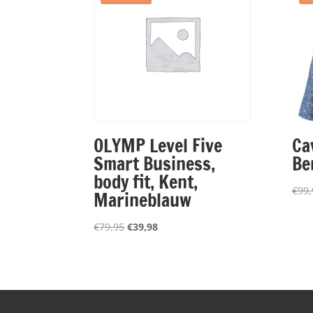
OLYMP Level Five
Ca
Smart Business,
Be
body fit, Kent,
€
99,
Marineblauw
Oorspronkelijke
Huidige
€
79,95
€
39,98
prijs
prijs
was:
is:
€79,95.
€39,98.