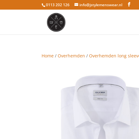
0113 202 126
info@jstylemenswear.nl
Home
/
Overhemden
/
Overhemden long sleev