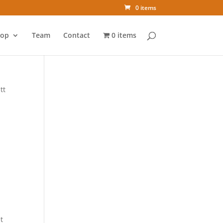
0 items
op
Team
Contact
0 items
tt
t