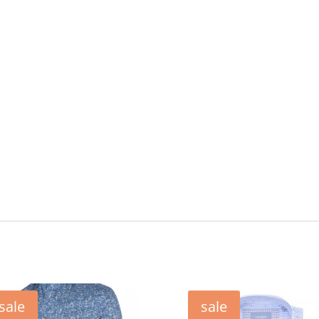
sale
sale