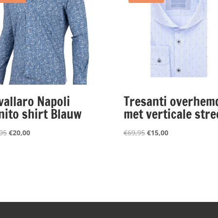
vallaro Napoli
Tresanti overhem
nito shirt Blauw
met verticale stre
Oorspronkelijke
Huidige
Oorspronkelijke
Huidige
95
€
20,00
€
69,95
€
15,00
prijs
prijs
prijs
prijs
was:
is:
was:
is:
€99,95.
€20,00.
€69,95.
€15,00.