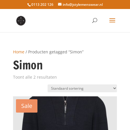
0113 202 126
info@jstylemenswear.nl
Home
/ Producten getagged “Simon”
Simon
Toont alle 2 resultaten
Sale