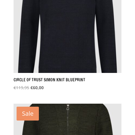
CIRCLE OF TRUST SIMON KNIT BLUEPRINT
Oorspronkelijke
Huidige
€
119,95
€
60,00
prijs
prijs
was:
is:
€119,95.
€60,00.
Sale