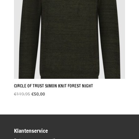
CIRCLE OF TRUST SIMON KNIT FOREST NIGHT
Oorspronkelijke
Huidige
€
119,95
€
50,00
prijs
prijs
was:
is:
€119,95.
€50,00.
Klantenservice