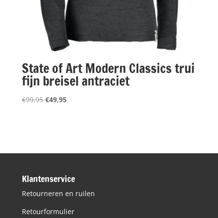
State of Art Modern Classics trui
fijn breisel antraciet
Oorspronkelijke
Huidige
€
99,95
€
49,95
prijs
prijs
was:
is:
€99,95.
€49,95.
Klantenservice
Retourneren en ruilen
Retourformulier