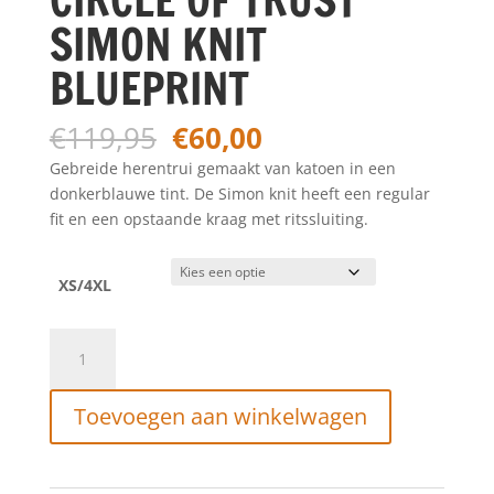
SIMON KNIT
BLUEPRINT
Oorspronkelijke
Huidige
€
119,95
€
60,00
prijs
prijs
Gebreide herentrui gemaakt van katoen in een
was:
is:
donkerblauwe tint. De Simon knit heeft een regular
€119,95.
€60,00.
fit en een opstaande kraag met ritssluiting.
XS/4XL
CIRCLE
OF
TRUST
Toevoegen aan winkelwagen
SIMON
KNIT
BLUEPRINT
aantal