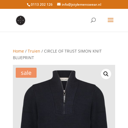
0113 202 126
info@jstylemenswear.nl
Home
/
Truien
/ CIRCLE OF TRUST SIMON KNIT
BLUEPRINT
sale