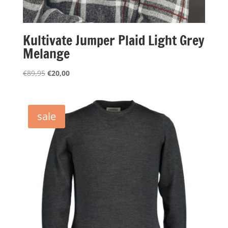
Kultivate Jumper Plaid Light Grey
Melange
Oorspronkelijke
Huidige
€
89,95
€
20,00
prijs
prijs
was:
is:
€89,95.
€20,00.
sale