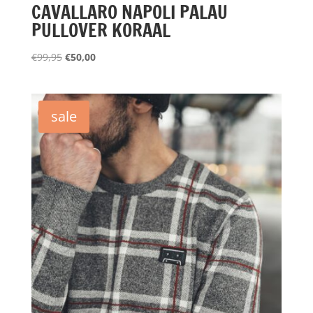
CAVALLARO NAPOLI PALAU
PULLOVER KORAAL
Oorspronkelijke
Huidige
€
99,95
€
50,00
prijs
prijs
was:
is:
€99,95.
€50,00.
sale