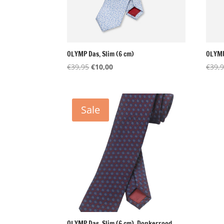
OLYMP Das, Slim (6 cm)
OLYMP
Oorspronkelijke
Huidige
€
39,95
€
10,00
€
39,
prijs
prijs
was:
is:
€39,95.
€10,00.
Sale
OLYMP Das, Slim (6 cm), Donkerrood