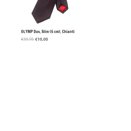
OLYMP Das, Slim (6 cm), Chianti
Oorspronkelijke
Huidige
€
39,95
€
10,00
prijs
prijs
was:
is:
€39,95.
€10,00.