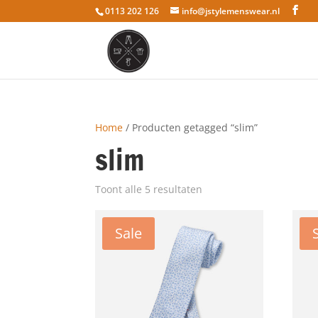
0113 202 126
info@jstylemenswear.nl
Home
/ Producten getagged “slim”
slim
Toont alle 5 resultaten
Sale