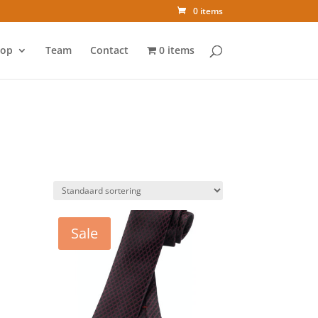
0 items
op
Team
Contact
0 items
Sale