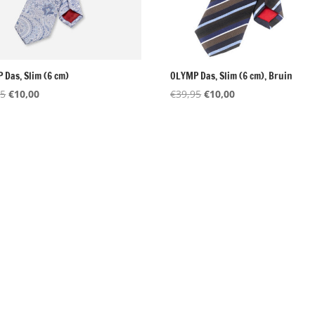
 Das, Slim (6 cm)
OLYMP Das, Slim (6 cm), Bruin
Oorspronkelijke
Huidige
Oorspronkelijke
Huidige
95
€
10,00
€
39,95
€
10,00
prijs
prijs
prijs
prijs
was:
is:
was:
is:
€39,95.
€10,00.
€39,95.
€10,00.