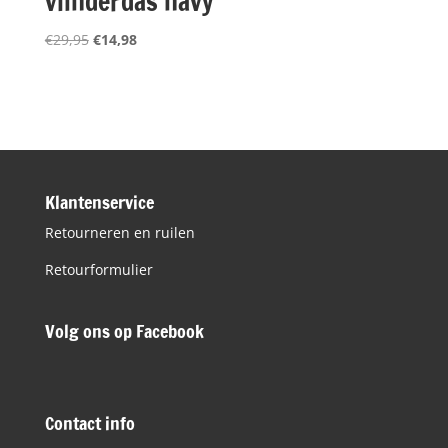
vlinderdas navy
Oorspronkelijke
Huidige
€
29,95
€
14,98
prijs
prijs
was:
is:
€29,95.
€14,98.
Klantenservice
Retourneren en ruilen
Retourformulier
Volg ons op Facebook
Contact info