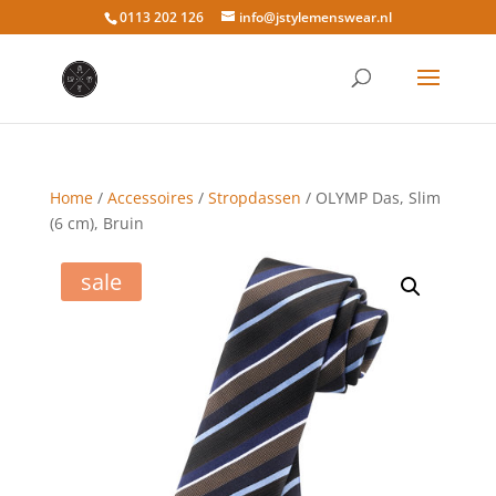
0113 202 126
info@jstylemenswear.nl
Home
/
Accessoires
/
Stropdassen
/ OLYMP Das, Slim
(6 cm), Bruin
sale