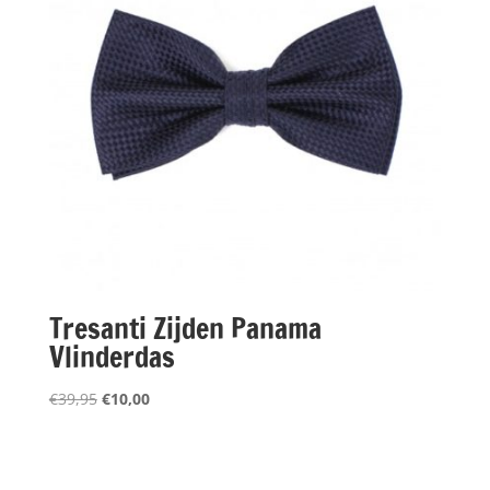
Tresanti Zijden Panama
Vlinderdas
Oorspronkelijke
Huidige
€
39,95
€
10,00
prijs
prijs
was:
is:
€39,95.
€10,00.