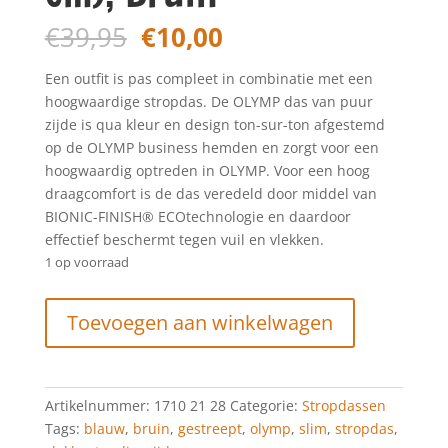
Oorspronkelijke
Huidige
€
39,95
€
10,00
prijs
prijs
was:
is:
Een outfit is pas compleet in combinatie met een
€39,95.
€10,00.
hoogwaardige stropdas. De OLYMP das van puur
zijde is qua kleur en design ton-sur-ton afgestemd
op de OLYMP business hemden en zorgt voor een
hoogwaardig optreden in OLYMP. Voor een hoog
draagcomfort is de das veredeld door middel van
BIONIC-FINISH® ECOtechnologie en daardoor
effectief beschermt tegen vuil en vlekken.
1 op voorraad
OLYMP
Toevoegen aan winkelwagen
Das,
Slim
(6
cm),
Artikelnummer:
1710 21 28
Categorie:
Stropdassen
Bruin
Tags:
blauw
,
bruin
,
gestreept
,
olymp
,
slim
,
stropdas
,
aantal