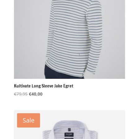
Kultivate Long Sleeve Jake Egret
Oorspronkelijke
Huidige
€
79,95
€
40,00
prijs
prijs
was:
is:
€79,95.
€40,00.
Sale