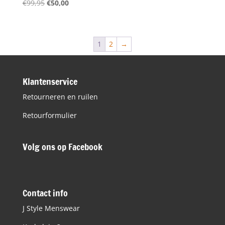
Oorspronkelijke
Huidige
€
99,95
€
50,00
prijs
prijs
was:
is:
€99,95.
€50,00.
1
2
→
Klantenservice
Retourneren en ruilen
Retourformulier
Volg ons op Facebook
Contact info
J Style Menswear