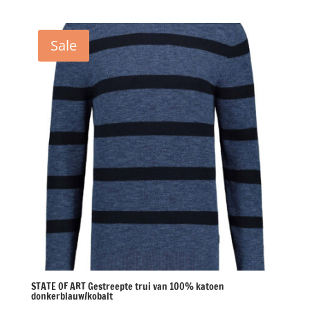
prijs
prijs
was:
is:
€129,95.
€65,00.
Sale
STATE OF ART Gestreepte trui van 100% katoen
donkerblauw/kobalt