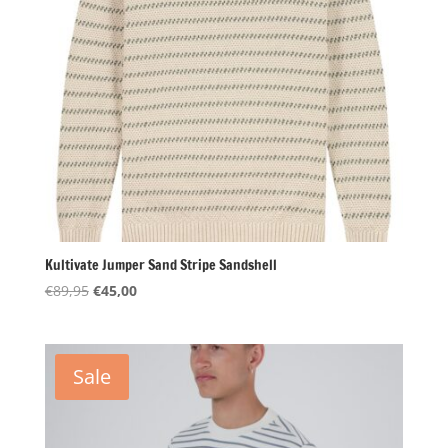
Kultivate Jumper Sand Stripe Sandshell
Oorspronkelijke
Huidige
€
89,95
€
45,00
prijs
prijs
was:
is:
€89,95.
€45,00.
Sale