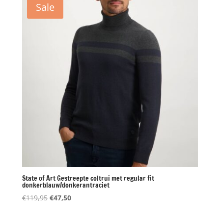
Sale
State of Art Gestreepte coltrui met regular fit
donkerblauw/donkerantraciet
Oorspronkelijke
Huidige
€
119,95
€
47,50
prijs
prijs
was:
is: