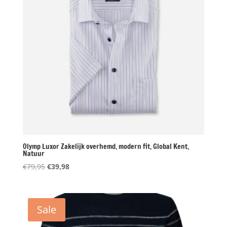
Olymp Luxor Zakelijk overhemd, modern fit, Global Kent,
Natuur
Oorspronkelijke
Huidige
€
79,95
€
39,98
prijs
prijs
was:
is:
€79,95.
€39,98.
Sale