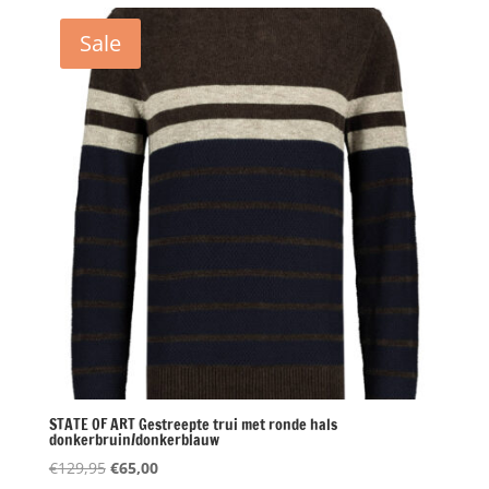
€119,95.
€47,50.
Sale
STATE OF ART Gestreepte trui met ronde hals
donkerbruin/donkerblauw
Oorspronkelijke
Huidige
€
129,95
€
65,00