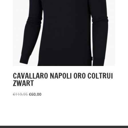
CAVALLARO NAPOLI ORO COLTRUI
ZWART
Oorspronkelijke
Huidige
€
119,95
€
60,00
prijs
prijs
was:
is:
€119,95.
€60,00.