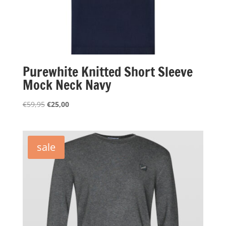
Purewhite Knitted Short Sleeve
Mock Neck Navy
Oorspronkelijke
Huidige
€
59,95
€
25,00
prijs
prijs
was:
is:
€59,95.
€25,00.
sale