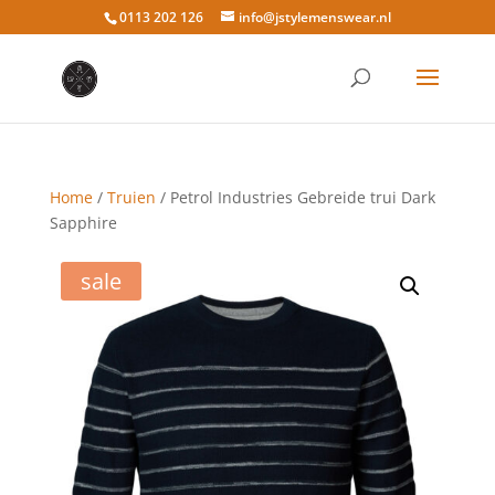
0113 202 126
info@jstylemenswear.nl
Home
/
Truien
/ Petrol Industries Gebreide trui Dark
Sapphire
sale