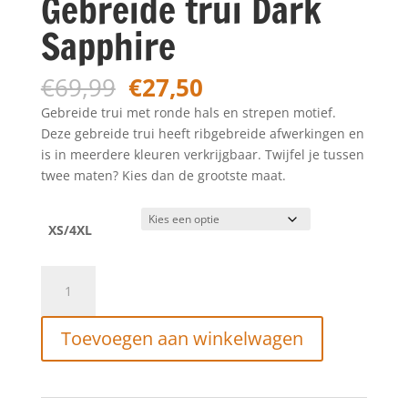
Gebreide trui Dark
Sapphire
Oorspronkelijke
Huidige
€
69,99
€
27,50
prijs
prijs
Gebreide trui met ronde hals en strepen motief.
was:
is:
Deze gebreide trui heeft ribgebreide afwerkingen en
€69,99.
€27,50.
is in meerdere kleuren verkrijgbaar. Twijfel je tussen
twee maten? Kies dan de grootste maat.
XS/4XL
Petrol
Industries
Gebreide
Toevoegen aan winkelwagen
trui
Dark
Sapphire
aantal