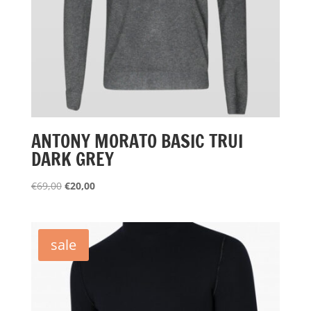
ANTONY MORATO BASIC TRUI
DARK GREY
Oorspronkelijke
Huidige
€
69,00
€
20,00
prijs
prijs
was:
is:
€69,00.
€20,00.
sale