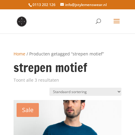
0113 202 126
info@jstylemenswear.nl
Home
/ Producten getagged “strepen motief”
strepen motief
Toont alle 3 resultaten
Sale