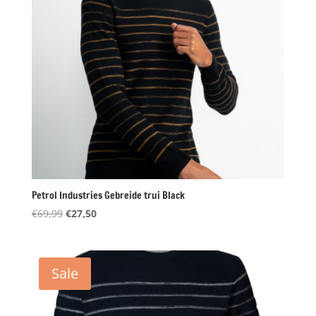
Petrol Industries Gebreide trui Black
Oorspronkelijke
Huidige
€
69,99
€
27,50
prijs
prijs
was:
is:
€69,99.
€27,50.
Sale