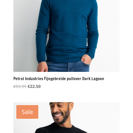
Petrol Industries Fijngebreide pullover Dark Lagoon
Oorspronkelijke
Huidige
€
59,99
€
22,50
prijs
prijs
was:
is:
€59,99.
€22,50.
Sale