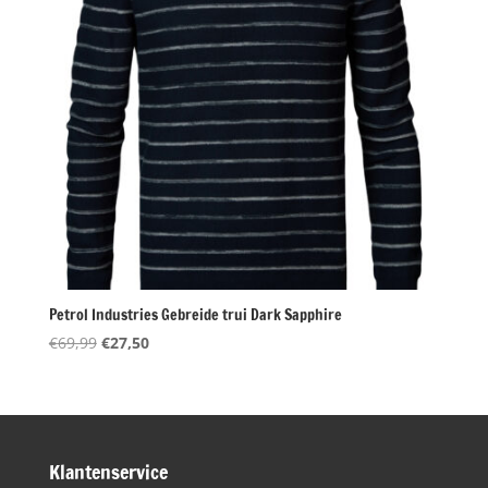
Petrol Industries Gebreide trui Dark Sapphire
Oorspronkelijke
Huidige
€
69,99
€
27,50
prijs
prijs
was:
is:
€69,99.
€27,50.
Klantenservice