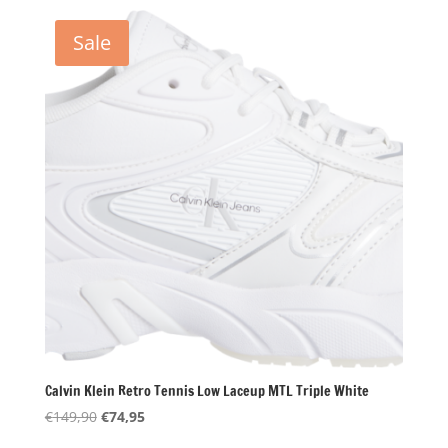
was:
is:
€109,90.
€55,00.
Sale
Calvin Klein Retro Tennis Low Laceup MTL Triple White
Oorspronkelijke
Huidige
€
149,90
€
74,95
prijs
prijs