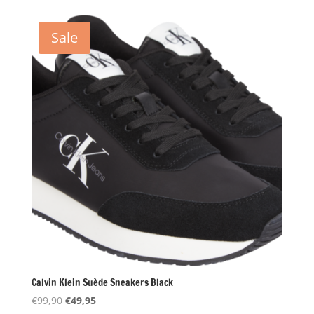
was:
is:
€149,90.
€74,95.
Sale
Calvin Klein Suède Sneakers Black
Oorspronkelijke
Huidige
€
99,90
€
49,95