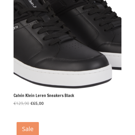
Calvin Klein Leren Sneakers Black
Oorspronkelijke
Huidige
€
129,90
€
65,00
prijs
prijs
was:
is:
€129,90.
€65,00.
Sale