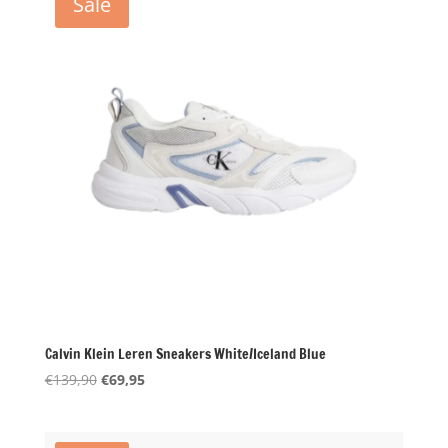
Sale
Calvin Klein Leren Sneakers White/Iceland Blue
Oorspronkelijke
Huidige
€
139,90
€
69,95
prijs
prijs
was:
is:
€139,90.
€69,95.