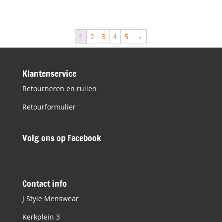
prijs
prijs
was:
is:
€129,90.
€64,95.
1
2
3
4
5
→
Klantenservice
Retourneren en ruilen
Retourformulier
Volg ons op Facebook
Contact info
J Style Menswear
Kerkplein 3