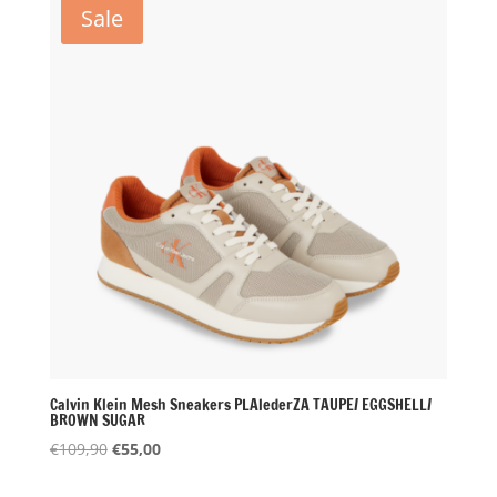
Sale
Calvin Klein Mesh Sneakers PLAlederZA TAUPE/ EGGSHELL/
BROWN SUGAR
Oorspronkelijke
Huidige
€
109,90
€
55,00
prijs
prijs