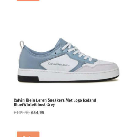
Calvin Klein Leren Sneakers Met Logo Iceland
Blue/White/Ghost Grey
Oorspronkelijke
Huidige
€
109,90
€
54,95
prijs
prijs
was:
is:
€109,90.
€54,95.