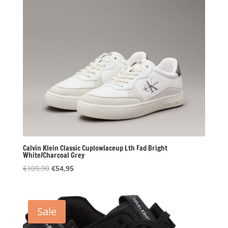
Calvin Klein Classic Cuplowlaceup Lth Fad Bright
White/Charcoal Grey
Oorspronkelijke
Huidige
€
109,90
€
54,95
prijs
prijs
was:
is:
€109,90.
€54,95.
Sale