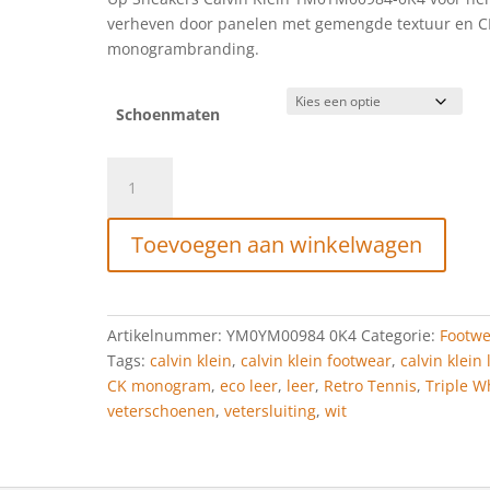
verheven door panelen met gemengde textuur en C
monogrambranding.
Schoenmaten
Calvin
Klein
Retro
Toevoegen aan winkelwagen
Tennis
Low
Laceup
MTL
Artikelnummer:
YM0YM00984 0K4
Categorie:
Footwe
Triple
Tags:
calvin klein
,
calvin klein footwear
,
calvin klein 
White
CK monogram
,
eco leer
,
leer
,
Retro Tennis
,
Triple W
aantal
veterschoenen
,
vetersluiting
,
wit