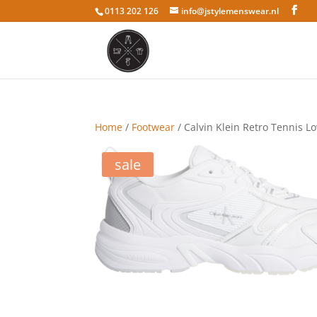
0113 202 126
info@jstylemenswear.nl
Home
/
Footwear
/ Calvin Klein Retro Tennis 
sale