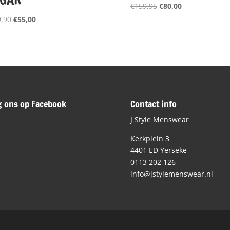
Oorspronkelijke
Huidige
€
159,95
€
80,00
prijs
prijs
Oorspronkelijke
Huidige
,90
€
55,00
was:
is:
prijs
prijs
€159,95.
€80,00.
was:
is:
€109,90.
€55,00.
g ons op Facebook
Contact info
J Style Menswear
Kerkplein 3
4401 ED Yerseke
0113 202 126
info@jstylemenswear.nl