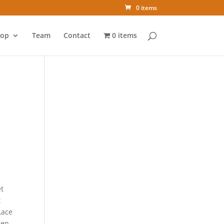
0 items
op
Team
Contact
0 items
et
t
Lace
ren,