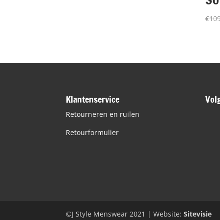
was:
is:
€159,95.
€80,00.
€
109
Klantenservice
Vol
Retourneren en ruilen
Retourformulier
©J Style Menswear 2021 | Website:
Sitevisie