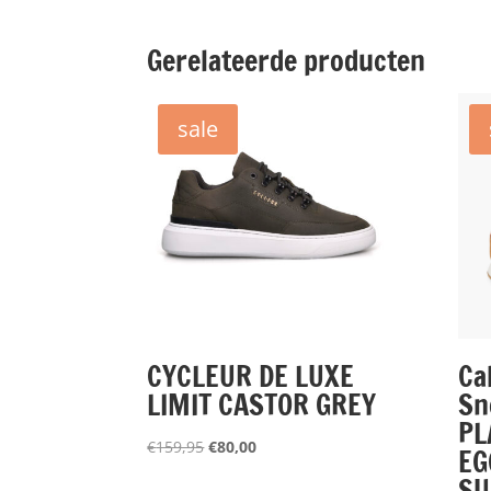
Gerelateerde producten
sale
CYCLEUR DE LUXE
Ca
LIMIT CASTOR GREY
Sn
PL
Oorspronkelijke
Huidige
€
159,95
€
80,00
EG
prijs
prijs
S