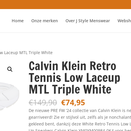
Home
Onze merken
Over J Style Menswear
Websh
Low Laceup MTL Triple White
Calvin Klein Retro
Tennis Low Laceup
MTL Triple White
Oorspronkelijke
Huidige
€
149,90
€
74,95
prijs
prijs
De nieuwe PRE FW ’24 collectie van Calvin Klein is n
was:
is:
gearriveerd! Zie er stijlvol uit, zelfs als je nonchalan
€149,90.
€74,95.
gekleed bent, dankzij deze White Retro Tennis Low 
Up Sneakers Calvin Klein YM0YM00984-0K4 voor he