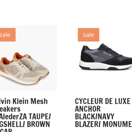
sale
sale
lvin Klein Mesh
CYCLEUR DE LUXE
eakers
ANCHOR
AlederZA TAUPE/
BLACK/NAVY
GSHELL/ BROWN
BLAZER/ MONUME
UGAR